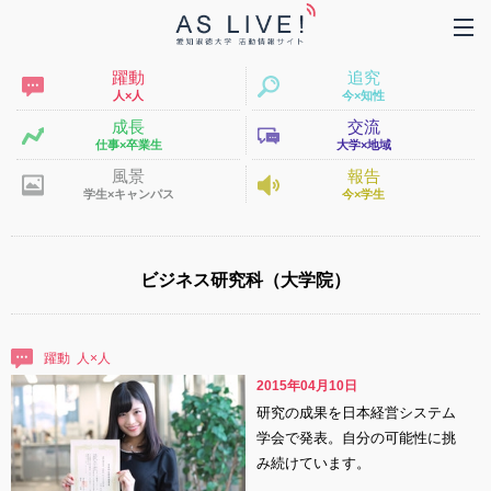
躍動
追究
人×人
今×知性
成長
交流
仕事×卒業生
大学×地域
風景
報告
学生×キャンパス
今×学生
ビジネス研究科（大学院）
躍動
2015年04月10日
研究の成果を日本経営システム
学会で発表。自分の可能性に挑
み続けています。