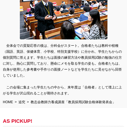
全体会での質疑応答の後は、分科会がスタート。合格者たちは教科や校種
（国語、英語、保健体育、小学校、特別支援学校）に分かれ、学生たちからの
個別質問に答えます。学生たちは面接の練習方法や教員採用試験の勉強の仕方
に対し、熱心に質問しており、懸命にメモを取る学生の姿も。合格者たちは、
自身が使用した参考書や手作りの面接ノートなどを学生たちに見せながら回答
していました。
この会場に集まった学生たちの中から、来年度は「合格者」として壇上に上
がる学生が沢山現れることが期待されます。
HOME
追究
教志会教師力養成講座「教員採用試験合格体験発表会」
AS PICKUP!