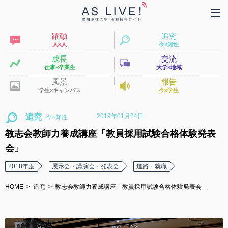
躍動
追究
人×人
今×知性
成長
交流
仕事×卒業生
大学×地域
風景
報告
学生×キャンパス
今×学生
2019年01月24日
追究
教志会教師力養成講座「教員採用試験合格体験発表
会」
2018年度
展示会・講演会・発表会
進路・就職
HOME
追究
教志会教師力養成講座「教員採用試験合格体験発表会」