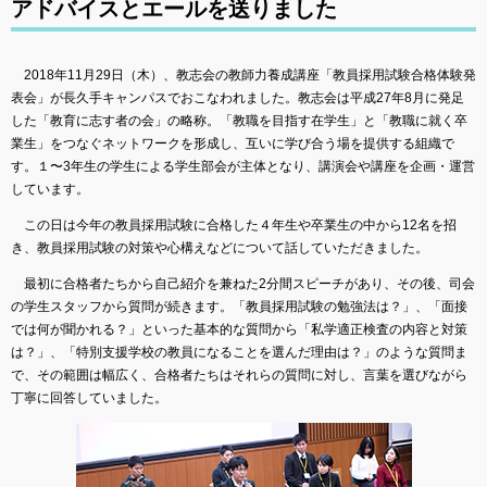
アドバイスとエールを送りました
2018年11月29日（木）、教志会の教師力養成講座「教員採用試験合格体験発
表会」が長久手キャンパスでおこなわれました。教志会は平成27年8月に発足
した「教育に志す者の会」の略称。「教職を目指す在学生」と「教職に就く卒
業生」をつなぐネットワークを形成し、互いに学び合う場を提供する組織で
す。１〜3年生の学生による学生部会が主体となり、講演会や講座を企画・運営
しています。
この日は今年の教員採用試験に合格した４年生や卒業生の中から12名を招
き、教員採用試験の対策や心構えなどについて話していただきました。
最初に合格者たちから自己紹介を兼ねた2分間スピーチがあり、その後、司会
の学生スタッフから質問が続きます。「教員採用試験の勉強法は？」、「面接
では何が聞かれる？」といった基本的な質問から「私学適正検査の内容と対策
は？」、「特別支援学校の教員になることを選んだ理由は？」のような質問ま
で、その範囲は幅広く、合格者たちはそれらの質問に対し、言葉を選びながら
丁寧に回答していました。