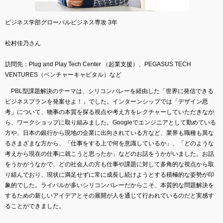
ビジネス学部グローバルビジネス専攻 3年
松村佳乃さん
訪問先：Plug and Play Tech Center （起業支援）、PEGASUS TECH
VENTURES（ベンチャーキャピタル）など
PBL型課題解決のテーマは、シリコンバレーを経由した「世界に発信できる
ビジネスプランを発案せよ！」でした。インターンシップでは「デザイン思
考」について、物事の本質を探る視点や考え方をレクチャーしていただきなが
ら、ワークショップに取り組みました。Googleでエンジニアとして勤めている
方や、日本の銀行から現地の企業に出向されている方など、業界も職種も異な
るさまざまな方から、「仕事をする上で何を意識しているか」、「どのような
考えから現在の仕事に就こうと思ったか」などのお話をうかがいました。お話
をうかがうなかで、どの社会人の方も仕事や課題に対して多角的な視点から取
り組んでおり、現状に満足せずに常に成長し続けようとする積極的な姿勢が印
象的でした。ライバルが多いシリコンバレーだからこそ、本質的な問題解決を
するための新しいアイデアとその展開が人を通じて行われているのだと実感す
ることができました。