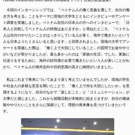
今回のインターンシップでは、「ベトナム人の働く意義を通して、自分の働
き方を考える」ことをテーマに現地の大学生とともにインタビューやアンケー
ト調査を実施しました。ベトナム在住の日本人の方へのインタビューで、「日
本人と比較してベトナム人の特徴はありますか」と尋ねたところ、「ベトナム
人は自分のやりたいことがはっきりしている人が多く、海外で働きたいという
人も日本よりたくさんいると思います」と回答されました。現地の大学でアン
ケートを実施した際は、「働く上で大切にしていること」の質問でお金ややり
がいなどが挙がりましたが、最も多かったのは「家族の生活」でした。家族に
仕送りをするために、海外の好待遇の企業で働きたいという人が多いことがわ
かり、ベトナム人の海外志向や目的意識の高さに納得がいきました。
私はこれまで将来についてあまり深く考えていませんでしたが、現地の学生
や社会人の多様な意見を聞いたことで、「働く上で何を大切にしたいか」を意
識するようになり、自分のなかで「楽しむこと」と「コミュニケーション」が
大事だと感じました。これから就職活動が本格的に始まりますが、自分の価値
観ややりたいことをさらに深掘りして、理想の将来像を見つけていきたいで
す。