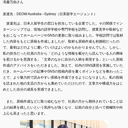
滝藤万由さん
派遣先：DEOW Australia –Sydney（日系留学エージェント）
派遣先は、日本人留学生の窓口を担当している企業でした。その関係でイン
ターンシップでは、現地の語学学校や専門学校を訪問し、授業見学や取材など
をおこなってホームページやSNSの更新に取り組みました。学校訪問では取材
した内容をもとに原稿を作成しましたが、取材も原稿作成も初挑戦だったの
で、最初はどのように書いていけばよいのかもわかりませんでした。しかし、
私の担当だった社員の方から「どのような情報を載せたら読んでいる人の興味
を惹けるかを意識する」「文章のなかに自分の人柄を表現する」といった原稿
作成のアドバイスをいただきました。加えて、社内のSNS講習を実施していた
だき、ホームページの記事やSNSの投稿内容を書くポイントなどを教わったこ
とで、より魅力的で読みやすい原稿を作成できるようになりました。私の投稿
を読まれた他の支店の方からも褒めていただけたので、文章力や構成力をはじ
めとした自分の成長を実感できました。
また、原稿作成などに取り組むなかで、社員の方から期待されていること以
上の結果を残したいという気持ちが強くなり、以前の自分と比べて積極性や向
上心も高まったと思います。