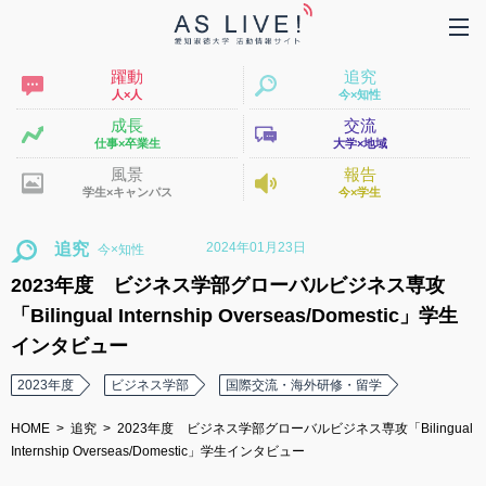
躍動
追究
人×人
今×知性
成長
交流
仕事×卒業生
大学×地域
風景
報告
学生×キャンパス
今×学生
2024年01月23日
追究
2023年度 ビジネス学部グローバルビジネス専攻
「Bilingual Internship Overseas/Domestic」学生
インタビュー
2023年度
ビジネス学部
国際交流・海外研修・留学
HOME
追究
2023年度 ビジネス学部グローバルビジネス専攻「Bilingual
Internship Overseas/Domestic」学生インタビュー