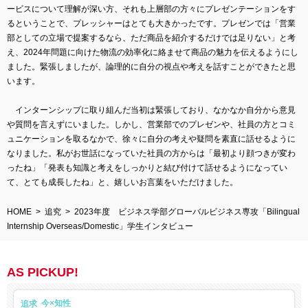
ービスについて理解が深い方、それも上層部の方々にプレゼンテーションをす
るということで、プレッシャーはとても大きかったです。プレゼンでは「営業
部としての立場で提案するなら、ただ商品を紹介するだけでは足りない」と考
え、2024年問題に向けた物流の効率化に絡ませて商品の魅力を伝えるようにし
ました。緊張しましたが、論理的に自分の視点や考えを話すことができたと思
います。
インターンシップに取り組んだ当初は緊張しており、なかなか自分から意見
や質問を言えずにいました。しかし、営業部でのプレゼンや、社員の方とコミ
ュニケーションを取るなかで、徐々に自分の考えや疑問を素直に話せるように
なりました。私がお世話になっていた社員の方からは「最初より顔つきが変わ
ったね」「発表も知識と考えをしっかりと結び付けて話せるようになってい
て、とても成長したね」と、嬉しいお言葉をいただけました。
HOME
追究
2023年度 ビジネス学部グローバルビジネス専攻「Bilingual
Internship Overseas/Domestic」学生インタビュー
AS PICKUP!
追求