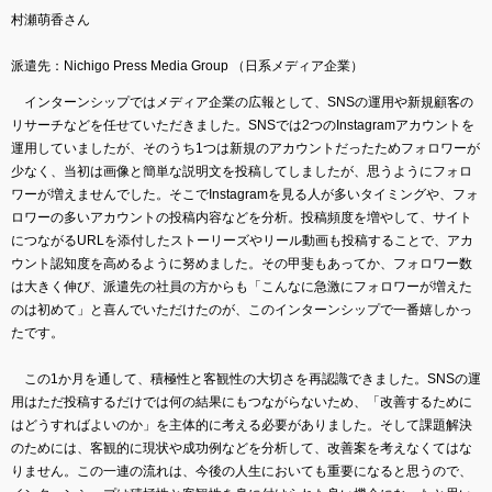
村瀬萌香さん
派遣先：Nichigo Press Media Group （日系メディア企業）
インターンシップではメディア企業の広報として、SNSの運用や新規顧客の
リサーチなどを任せていただきました。SNSでは2つのInstagramアカウントを
運用していましたが、そのうち1つは新規のアカウントだったためフォロワーが
少なく、当初は画像と簡単な説明文を投稿してしましたが、思うようにフォロ
ワーが増えませんでした。そこでInstagramを見る人が多いタイミングや、フォ
ロワーの多いアカウントの投稿内容などを分析。投稿頻度を増やして、サイト
につながるURLを添付したストーリーズやリール動画も投稿することで、アカ
ウント認知度を高めるように努めました。その甲斐もあってか、フォロワー数
は大きく伸び、派遣先の社員の方からも「こんなに急激にフォロワーが増えた
のは初めて」と喜んでいただけたのが、このインターンシップで一番嬉しかっ
たです。
この1か月を通して、積極性と客観性の大切さを再認識できました。SNSの運
用はただ投稿するだけでは何の結果にもつながらないため、「改善するために
はどうすればよいのか」を主体的に考える必要がありました。そして課題解決
のためには、客観的に現状や成功例などを分析して、改善案を考えなくてはな
りません。この一連の流れは、今後の人生においても重要になると思うので、