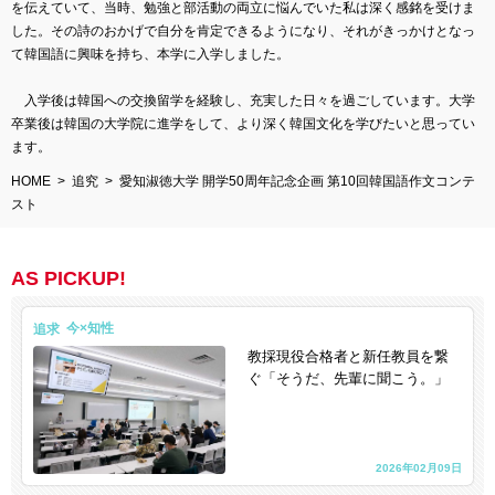
を伝えていて、当時、勉強と部活動の両立に悩んでいた私は深く感銘を受けま
した。その詩のおかげで自分を肯定できるようになり、それがきっかけとなっ
て韓国語に興味を持ち、本学に入学しました。
入学後は韓国への交換留学を経験し、充実した日々を過ごしています。大学
卒業後は韓国の大学院に進学をして、より深く韓国文化を学びたいと思ってい
ます。
HOME
追究
愛知淑徳大学 開学50周年記念企画 第10回韓国語作文コンテ
スト
AS PICKUP!
追求
教採現役合格者と新任教員を繋
ぐ「そうだ、先輩に聞こう。」
2026年02月09日