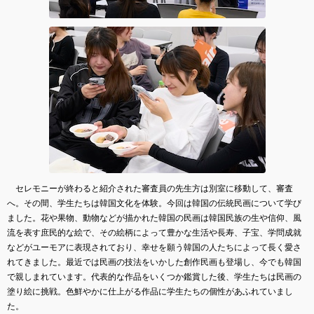
セレモニーが終わると紹介された審査員の先生方は別室に移動して、審査
へ。その間、学生たちは韓国文化を体験。今回は韓国の伝統民画について学び
ました。花や果物、動物などが描かれた韓国の民画は韓国民族の生や信仰、風
流を表す庶民的な絵で、その絵柄によって豊かな生活や長寿、子宝、学問成就
などがユーモアに表現されており、幸せを願う韓国の人たちによって長く愛さ
れてきました。最近では民画の技法をいかした創作民画も登場し、今でも韓国
で親しまれています。代表的な作品をいくつか鑑賞した後、学生たちは民画の
塗り絵に挑戦。色鮮やかに仕上がる作品に学生たちの個性があふれていまし
た。