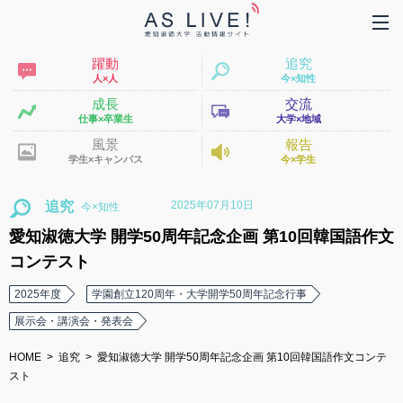
躍動
追究
人×人
今×知性
成長
交流
仕事×卒業生
大学×地域
風景
報告
学生×キャンパス
今×学生
2025年07月10日
追究
愛知淑徳大学 開学50周年記念企画 第10回韓国語作文
コンテスト
2025年度
学園創立120周年・大学開学50周年記念行事
展示会・講演会・発表会
HOME
追究
愛知淑徳大学 開学50周年記念企画 第10回韓国語作文コンテ
スト