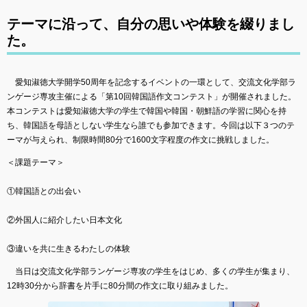
テーマに沿って、自分の思いや体験を綴りまし
た。
愛知淑徳大学開学50周年を記念するイベントの一環として、交流文化学部ラ
ンゲージ専攻主催による「第10回韓国語作文コンテスト」が開催されました。
本コンテストは愛知淑徳大学の学生で韓国や韓国・朝鮮語の学習に関心を持
ち、韓国語を母語としない学生なら誰でも参加できます。今回は以下３つのテ
ーマが与えられ、制限時間80分で1600文字程度の作文に挑戦しました。
＜課題テーマ＞
①韓国語との出会い
②外国人に紹介したい日本文化
③違いを共に生きるわたしの体験
当日は交流文化学部ランゲージ専攻の学生をはじめ、多くの学生が集まり、
12時30分から辞書を片手に80分間の作文に取り組みました。