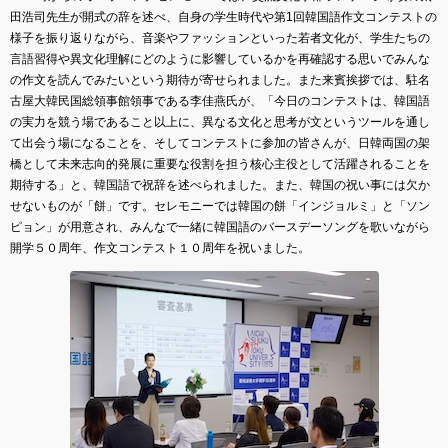
田浩司先生が開式の辞を述べ、自身の学生時代や第1回韓国語作文コンテストの
様子を振り返りながら、音楽やファッションといった若者文化が、学生たちの
言語習得や異文化理解にどのように影響しているかを再確認する思いでみんな
の作文を読んでみたいという期待が寄せられました。また来賓挨拶では、駐名
古屋大韓民国総領事館領事である李佳燕氏が、「今日のコンテストは、韓国語
の実力を競う場であること以上に、異なる文化と思考が文というツールを通し
て出会う場になることを、そしてコンテストに参加の皆さんが、日韓両国の架
橋として未来志向的発展に重要な役割を担う核心主役として活躍されることを
期待する」と、韓国語で祝辞を述べられました。また、韓国の祝い事には欠か
せないものが「餅」です。セレモニーでは韓国の餅「インジョルミ」と「ソン
ピョン」が用意され、みんなで一緒に韓国語のバースデーソングを歌いながら
開学５０周年、作文コンテスト１０周年を祝いました。