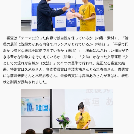
審査は「テーマに沿った内容で独自性を保っているか（内容・素材）」「論
理の展開に説得力がある内容でバランスがとれているか（構想）」「平易で円
滑かつ潤沢な表現を駆使できているか（表現）」「場面にふさわしい描写がで
きる豊かな語彙力をそなえているか（語彙）」「文法にかなった文章運用で文
としての流れが自然か（文法）」の５つの基準で行われ、厳正なる審査の結
果、特別賞は久米葵さん、審査委員賞は寺澤実祐さんと石垣春奈さん、優秀賞
には前川来夢さんと木島紗奈さん、最優秀賞には高垣あみさんが選ばれ、表彰
状と副賞が授与されました。