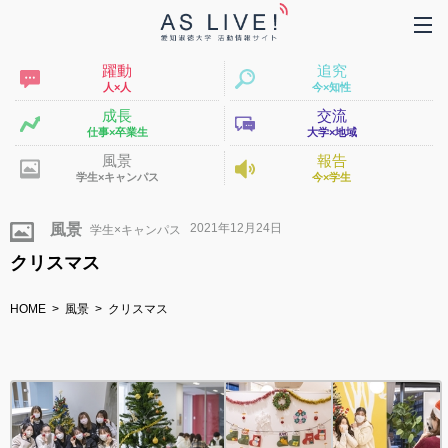
躍動
追究
人×人
今×知性
成長
交流
仕事×卒業生
大学×地域
風景
報告
学生×キャンパス
今×学生
2021年12月24日
風景
クリスマス
HOME
風景
クリスマス