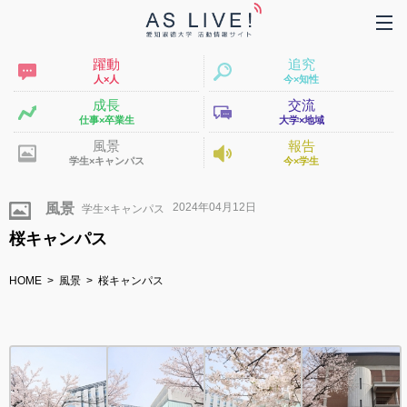
躍動
追究
人×人
今×知性
成長
交流
仕事×卒業生
大学×地域
風景
報告
学生×キャンパス
今×学生
2024年04月12日
風景
桜キャンパス
HOME
風景
桜キャンパス