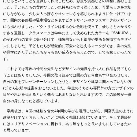
になるということを意識して作成したため、彩度や質感などの調整に苦心しま
した。子どもたちの背伸びしたい気持ちにも寄り添うため、可愛らしさを大切
にしながらも、少し大人っぽさやオシャレさを感じられるように仕上げていま
す。園内の各部屋や駐車場などを表すピクトサインやクラスマークのデザイン
にも携わりました。ピクトサインは柔らかい色彩を使って、優しさとわかりや
すさを重視し、クラスマークは学年によって決められたカラーを「SAKURAI」
のそれぞれの文字に振り分けて、抽象的ながらも部屋や場所を象徴するデザイ
ンにしました。子どもたちが感覚的に可愛いと思えるマークができ、園の先生
や見学にきた子どもたちからも良い反応をもらえたので、とても嬉しかったで
す。
これまでは専攻の仲間や先生などデザインの知識を持つ人に作品を見てもら
うことはありましたが、今回の取り組みでは園の方と何度もすり合わせたり、
自分の案をプレゼンテーションしたりと、デザインや建築に関わっていない方
に1から説明や提案をおこないました。学生のうちから専門外の方にデザインの
目的や思いを伝えるという機会はあまりないと思いますので、この経験が一番
自分の身になったと感じています。
卒業後は、今回の経験を含め4年間の学びを活用しながら、間宮先生のように
建築だけでなくおもしろいことに幅広く挑戦し続けていきます。そして最終的
にはエリアリノベーションに携わり、名古屋をもっと良いまちにしていきたい
と思っています。