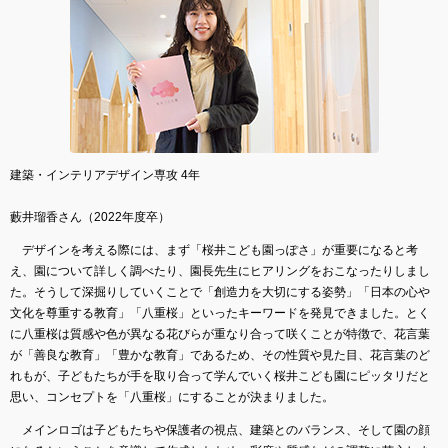
建築・インテリアデザイン専攻 4年
藪井瑠香さん（2022年度卒）
デザインを考える際には、まず「桜井こども園っぽさ」が重要になると考
え、園について詳しく調べたり、園長先生にヒアリングをおこなったりしまし
た。そうして深掘りしていくことで「創造力を大切にする姿勢」「日本の心や
文化を尊重する教育」「八重桜」といったキーワードを発見できました。とく
に八重桜は質感や色が異なる花びらが重なり合って咲くことが特徴で、花言葉
が「善良な教育」「豊かな教育」であるため、その性質や見た目、花言葉のど
れもが、子どもたちが手を取り合って学んでいく桜井こども園にピッタリだと
思い、コンセプトを「八重桜」にすることが決まりました。
メインロゴは子どもたちや保護者の視点、建築とのバランス、そして園の顔