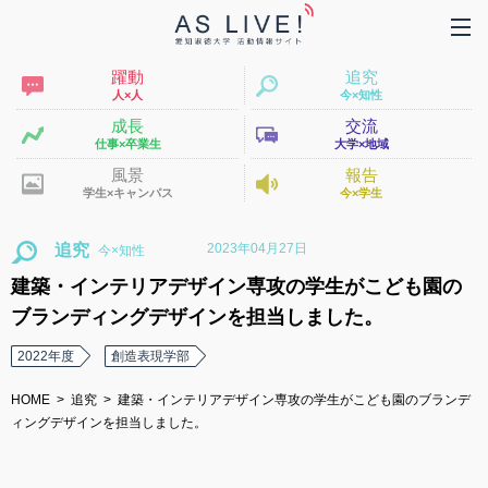
躍動
追究
人×人
今×知性
成長
交流
仕事×卒業生
大学×地域
風景
報告
学生×キャンパス
今×学生
2023年04月27日
追究
建築・インテリアデザイン専攻の学生がこども園の
ブランディングデザインを担当しました。
2022年度
創造表現学部
HOME
追究
建築・インテリアデザイン専攻の学生がこども園のブランデ
ィングデザインを担当しました。