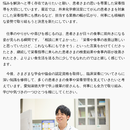
悩みを解決へと導く存在でありたいと願い、患者さまの思いを尊重した栄養指
導を大切にしています。最近では、外来化学療法室にてがんの患者さまを対象
にした栄養指導にも携わるなど、担当する業務の幅が広がり、何事にも積極的
な姿勢で取り組もうと決意を新たにしています。
仕事のやりがいや喜びを感じるのは、患者さまが日々の食事に前向きになる
姿が見られる瞬間です。「相談に来てよかった」「栄養や食事の改善は難しい
と思っていたけど、これなら私にもできそう」といった言葉をかけてくださっ
たとき、継続して栄養指導に来られた患者さまの検査結果や食事内容が改善さ
れたとき、よりよい食生活を送る力に少しでもなれたのではと嬉しく感じてい
ます。
今後、さまざまな学会や協会の認定資格を取得し、臨床栄養についてさらに
深い知識を修得して、多くの患者さまの食事や栄養管理を支えていきたいと考
えています。愛知淑徳大学で学ぶ後輩の皆さんも、何事にも全力で取り組み、
学びや気づきの一つひとつを糧にしてください。