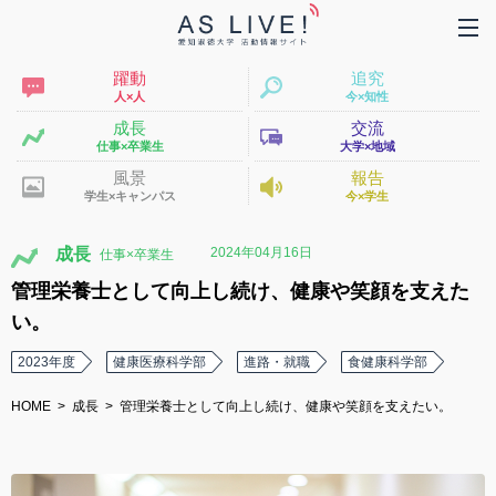
躍動
追究
人×人
今×知性
成長
交流
仕事×卒業生
大学×地域
風景
報告
学生×キャンパス
今×学生
2024年04月16日
成長
管理栄養士として向上し続け、健康や笑顔を支えた
い。
2023年度
健康医療科学部
進路・就職
食健康科学部
HOME
成長
管理栄養士として向上し続け、健康や笑顔を支えたい。