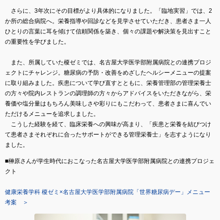
さらに、3年次にその目標がより具体的になりました。「臨地実習」では、2
か所の総合病院へ。栄養指導や回診などを見学させていただき、患者さま一人
ひとりの言葉に耳を傾けて信頼関係を築き、個々の課題や解決策を見出すこと
の重要性を学びました。
また、所属していた榎ゼミでは、名古屋大学医学部附属病院との連携プロジ
ェクトにチャレンジ。糖尿病の予防・改善をめざしたヘルシーメニューの提案
に取り組みました。疾患について学び直すとともに、栄養管理部の管理栄養士
の方々や院内レストランの調理師の方々からアドバイスをいただきながら、栄
養価や塩分量はもちろん美味しさや彩りにもこだわって、患者さまに喜んでい
ただけるメニューを追求しました。
こうした経験を経て、臨床栄養への興味が高まり、「疾患と栄養を結びつけ
て患者さまそれぞれに合ったサポートができる管理栄養士」を志すようになり
ました。
■榊原さんが学生時代におこなった名古屋大学医学部附属病院との連携プロジェ
クト
健康栄養学科 榎ゼミ×名古屋大学医学部附属病院「世界糖尿病デー」メニュー
考案 ＞