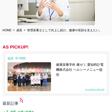
HOME
成長
管理栄養士として向上し続け、健康や笑顔を支えたい。
AS PICKUP!
追求
健康栄養学科 榎ゼミ 愛知時計電
機株式会社 ヘルシーメニュー提
供
2026年01月06日
最新記事