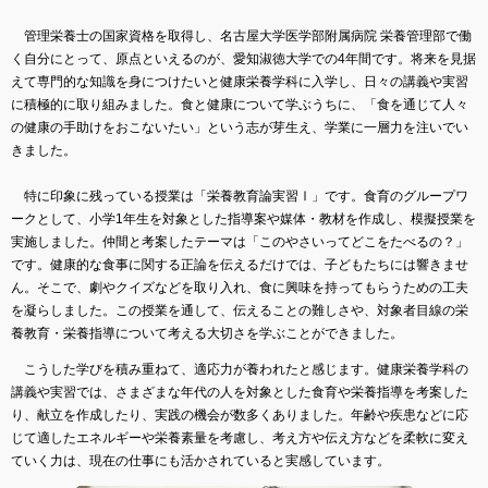
管理栄養士の国家資格を取得し、名古屋大学医学部附属病院 栄養管理部で働
く自分にとって、原点といえるのが、愛知淑徳大学での4年間です。将来を見据
えて専門的な知識を身につけたいと健康栄養学科に入学し、日々の講義や実習
に積極的に取り組みました。食と健康について学ぶうちに、「食を通じて人々
の健康の手助けをおこないたい」という志が芽生え、学業に一層力を注いでい
きました。
特に印象に残っている授業は「栄養教育論実習Ⅰ」です。食育のグループワ
ークとして、小学1年生を対象とした指導案や媒体・教材を作成し、模擬授業を
実施しました。仲間と考案したテーマは「このやさいってどこをたべるの？」
です。健康的な食事に関する正論を伝えるだけでは、子どもたちには響きませ
ん。そこで、劇やクイズなどを取り入れ、食に興味を持ってもらうための工夫
を凝らしました。この授業を通して、伝えることの難しさや、対象者目線の栄
養教育・栄養指導について考える大切さを学ぶことができました。
こうした学びを積み重ねて、適応力が養われたと感じます。健康栄養学科の
講義や実習では、さまざまな年代の人を対象とした食育や栄養指導を考案した
り、献立を作成したり、実践の機会が数多くありました。年齢や疾患などに応
じて適したエネルギーや栄養素量を考慮し、考え方や伝え方などを柔軟に変え
ていく力は、現在の仕事にも活かされていると実感しています。