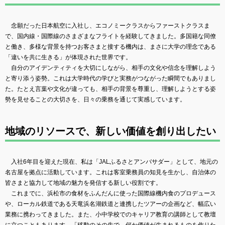
念願だった日本航空に入社し、エコノミークラスからファーストクラスま
で、国内線・国際線のさまざまなフライトを経験してきました。多国籍な同僚
と働き、多様な背景を持つお客さまと接する機内は、まさに大学の理念である
「違いを共に生きる」が体現された世界です。
自分のアイデンティティを大切にしながら、相手の文化や信念を理解しよう
と寄り添う姿勢。これは大学時代の学びと実務がつながった瞬間でもありまし
た。たとえ言葉や文化が違っても、相手の背景を尊重し、理解しようとする姿
勢を見せることの大切さを、日々の乗務を通じて実感しています。
地域のリソースで、新しい価値を創り出したい
入社6年目を迎えた現在、私は「JALふるさとアンバサダー」として、地元の
名古屋を拠点に活動しています。これは客室乗務員の知見を生かし、自治体の
皆さまと協力して地域の魅力を発信する新しい役割です。
これまでに、浜松市の食材をふんだんに使った国際線機内食のプロデュース
や、ローカル鉄道である天竜浜名湖鉄道と連携したツアーの企画など、幅広い
業務に携わってきました。また、小中学校でのキャリア教育の講師として教壇