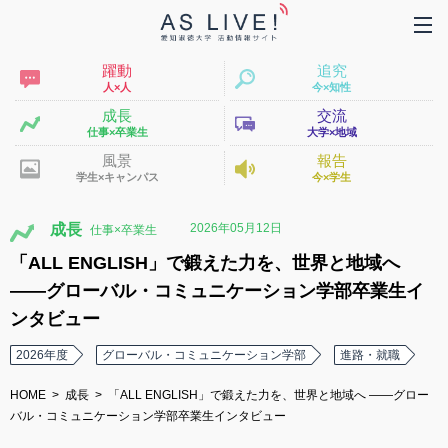
躍動
追究
人×人
今×知性
成長
交流
仕事×卒業生
大学×地域
風景
報告
学生×キャンパス
今×学生
2026年05月12日
成長
「ALL ENGLISH」で鍛えた力を、世界と地域へ
――グローバル・コミュニケーション学部卒業生イ
ンタビュー
2026年度
グローバル・コミュニケーション学部
進路・就職
HOME
成長
「ALL ENGLISH」で鍛えた力を、世界と地域へ ――グロー
バル・コミュニケーション学部卒業生インタビュー