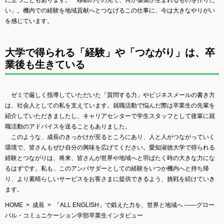
に立つこともあります。「移動のその先で、何か価値が生まれるものを作りた
い」。機内での経験を地域貢献へとつなげるこの仕事に、今は大きなやりがい
を感じています。
大学で得られる「経験」や「つながり」は、卒
業後も生きている
ゼミで厳しく指導していただいた「質問する力」やビジネスメールの書き方
は、社会人としての私を支えています。就職活動で悩んだ際は卒業生の先輩を
紹介していただきましたし、キャリアセンターで学生スタッフとして後輩に就
職活動のアドバイスを送ることもありました。
このような、成長のきっかけが至るところにあり、人と人がつながっていく
環境で、皆さんもぜひ自分の興味を広げてください。愛知淑徳大学で得られる
経験とつながりは、将来、皆さんが世界や地域へと羽ばたく時の大きな力にな
るはずです。私も、このアンバサダーとしての経験をいつか機内へと持ち帰
り、より素晴らしいサービスをお客さまに提供できるよう、挑戦を続けていき
ます。
HOME
成長
「ALL ENGLISH」で鍛えた力を、世界と地域へ ――グロー
バル・コミュニケーション学部卒業生インタビュー