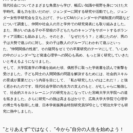
現代社会についてさまざまな角度から学び、幅広い知識や視野を身につけた大
学時代。最も力を注いだのが、ジェンダーに関する研究や活動でした。ジェン
ダー女性学研究会を立ち上げて、テレビCMのジェンダーや戸籍制度の問題など
について調査し、仲間や社会人の方と学外での研究発表にも取り組みました。
また、障がいのある子や不登校の子どもたちのキャンプをサポートするボラン
ティア活動にも励みました。そのとき、「なぜだろう？」と感じたのが、男の
子は大勢で遊ぶのに対し、女の子は数人のグループにわかれて遊ぶといっ
た、"仲間関係の性差"。その疑問をゼミでの卒業研究のテーマにして、"いじめ
の中のジェンダー"など発達心理学への関心も高め、もっと深く研究していきた
いと考えるようになりました。
そして、大学院進学の準備を始めた頃、偶然手に取った学術書を読んで衝撃を
受けました。子ども同士の人間関係の問題を解決するためには、社会的スキル
の育成が重要だという内容を目にして、「私が研究したいのはこれだ！」と強
く惹かれたのです。現代社会学部の先生方の支えのもと、がむしゃらに勉強し
て、社会的スキルトレーニングの研究をおこなっていた宮崎大学大学院への道
を拓きました。さらに研究への熱は高まるばかりで、広島大学大学院で心理学
の博士号を取得した後、日本学術振興会特別研究員SPDとして明治大学でも研
究に熱中しました。
"とりあえず"ではなく、"今から"自分の人生を始めよう！