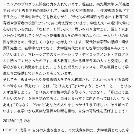
ーニングのプログラム開発に力を入れています。現在は、南九州大学 人間発達
学部 子ども教育学科の講師として、保育士や幼稚園教諭、小学校教諭をめざす
学生たちに発達心理学などを教えながら、"子どもの可能性を引き出す教育""保
育者や教育者の役割"について共に考え深めています。学生たちへの指導で常に
心がけているのは、「なぜ？」と問いかけ、思いを引き出すこと。厳しくもあ
たたかく指導してくださった愛知淑徳大学の先生方のように、一人ひとりの個
性を受けとめ、伸ばしていきたいと考えています。現代社会学部の恩師・國信
潤子先生は、在学中だけでなく、大学院時代にも新たな学びの機会を与えてく
ださいました。マレーシアでのリーダーシップ・デベロップメント・プログラ
ムに誘ってくださったのです。成人教育に携わる世界各国の人々と交流し、向
学心がさらに刺激されました。こうした成長のチャンスを、私も教員として学
生たちに提供していきたいと考えています。
そして今、教え子たちや愛知淑徳大学で学ぶ後輩たち、これから入学する高校
生の皆さんに伝えたいことは、"とりあえず"はやめよう、ということ。「とりあ
えず進学しよう」「とりあえず資格や免許を取ろう」ではなく、「私はどう生
きたいのか？」を突き詰めて考え、自分とまっすぐに向き合ってほしい。"とり
あえず"ではなく、"今から"あなたの人生をしっかり生きてほしい。そう願って
います。在学中から真剣な選択や決断を重ね、自分の可能性を広げましょう！
2012年11月 取材
HOME
成長
自分の人生を生きる。その決意を胸に、大学教員となった今