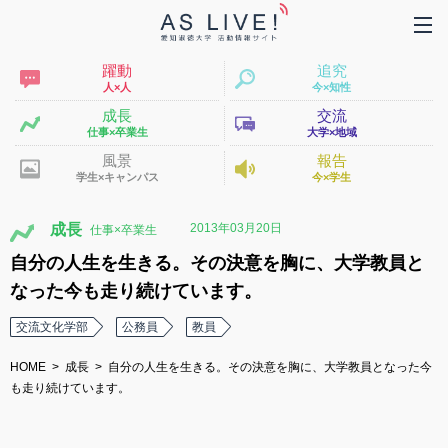
躍動
追究
人×人
今×知性
成長
交流
仕事×卒業生
大学×地域
風景
報告
学生×キャンパス
今×学生
2013年03月20日
成長
自分の人生を生きる。その決意を胸に、大学教員と
なった今も走り続けています。
交流文化学部
公務員
教員
HOME
成長
自分の人生を生きる。その決意を胸に、大学教員となった今
も走り続けています。