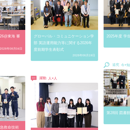
026@東海 審
グローバル・コミュニケーション学
2025年度 
部 英語運用能力等に関する2026年
2026年08月04日
度前期学生表彰式
2026年06月19日
追究
躍動
第28回 図
救急救命技術