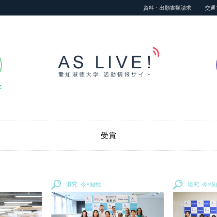
資料・出願書類請求
交通
生
受賞
追究
追究