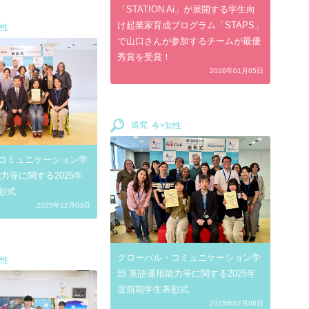
「STATION Ai」が展開する学生向
け起業家育成プログラム「STAPS」
で山口さんが参加するチームが最優
秀賞を受賞！
2026年01月05日
追究
コミュニケーション学
力等に関する2025年
彰式
2025年12月03日
グローバル・コミュニケーション学
部 英語運用能力等に関する2025年
度前期学生表彰式
2025年07月08日