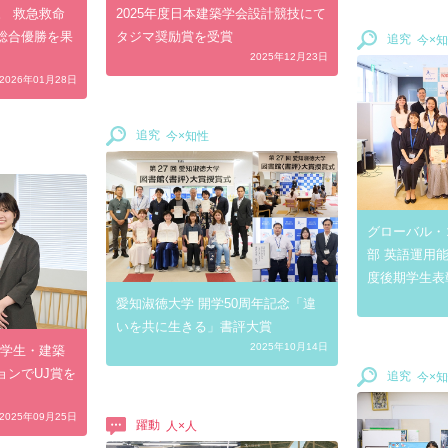
。 救急救命
2025年度日本建築学会設計競技にて
総合優勝を果
タジマ奨励賞を受賞
追究
2025年12月23日
2026年01月28日
追究
グローバル・
部 英語運用能
度後期学生表
愛知淑徳大学 開学50周年記念「違
いを共に生きる」書評大賞
2025年10月14日
ス-学生・建築
ョンでUJ賞を
追究
2025年09月25日
躍動