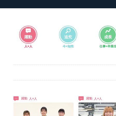
躍動
追究
成長
人×人
今×知性
仕事×卒業
躍動
躍動