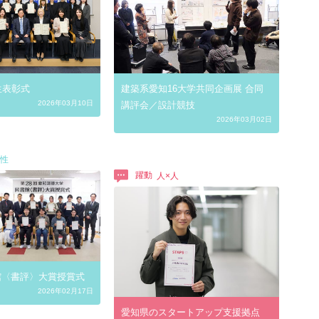
学生表彰式
建築系愛知16大学共同企画展 合同
2026年03月10日
講評会／設計競技
2026年03月02日
躍動
書館〈書評〉大賞授賞式
2026年02月17日
愛知県のスタートアップ支援拠点