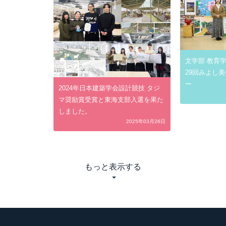
文学部 教育
29回みよし
ー
2024年日本建築学会設計競技 タジ
マ奨励賞受賞と東海支部入選を果た
しました。
2025年03月26日
もっと表示する