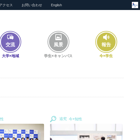
アクセス
お問い合わせ
English
交流
風景
報告
大学×地域
学生×キャンパス
今×学生
追究