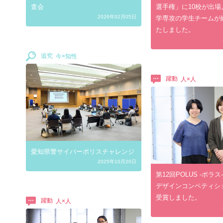
査会
選手権」に10校が出場
2026年02月05日
学専攻の学生チームが
たしました。
追究
躍動
愛知県警サイバーポリスチャレンジ
2025年10月20日
第12回POLUS -ポラ
デザインコンペティシ
受賞しました。
躍動