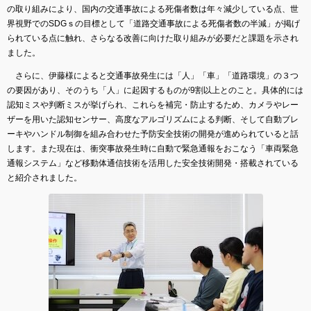
の取り組みにより、国内の交通事故による死傷者数は年々減少している点、世
界視野でのSDGｓの目標として「道路交通事故による死傷者数の半減」が掲げ
られている点に触れ、さらなる改善に向けた取り組みが必要だと課題を示され
ました。
さらに、伊藤様によると交通事故発生には「人」「車」「道路環境」の３つ
の要因があり、そのうち「人」に起因するものが9割以上とのこと。具体的には
認知ミスや判断ミスが挙げられ、これらを補完・防止するため、カメラやレー
ザーを用いた認知センサー、高度なアルゴリズムによる判断、そして自動ブレ
ーキやハンドル制御を組み合わせた予防安全技術の開発が進められていると話
します。また現在は、衝突事故発生時に自動で緊急通報をおこなう「車両緊急
通報システム」など移動体通信技術を活用した安全技術開発・搭載されている
と紹介されました。