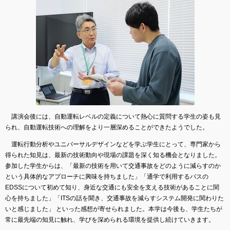
講演会後には、自動運転レベルの定義について熱心に質問する学生の姿も見
られ、自動運転技術への理解をより一層深めることができたようでした。
運転行動分析やユニバーサルデザインなどを学ぶ学生にとって、専門家から
得られた知見は、最新の技術動向や現場の課題を深く知る機会となりました。
参加した学生からは、「最新の技術を用いて交通事故をどのように減らすのか
という具体的なアプローチに興味を持ちました」「通学で利用するバスの
EDSSについて初めて知り、身近な交通にも安全を支える技術があることに関
心を持ちました」「ITSの話を聞き、交通事故を減らすシステム開発に関わりた
いと感じました」 といった感想が寄せられました。本学は今後も、学生たちが
常に最先端の知見に触れ、学びを深められる環境を提供し続けていきます。