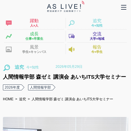
躍動
追究
人×人
今×知性
成長
交流
仕事×卒業生
大学×地域
風景
報告
学生×キャンパス
今×学生
2026年05月29日
追究
人間情報学部 森ゼミ 講演会 あいちITS大学セミナー
2026年度
人間情報学部
HOME
追究
人間情報学部 森ゼミ 講演会 あいちITS大学セミナー