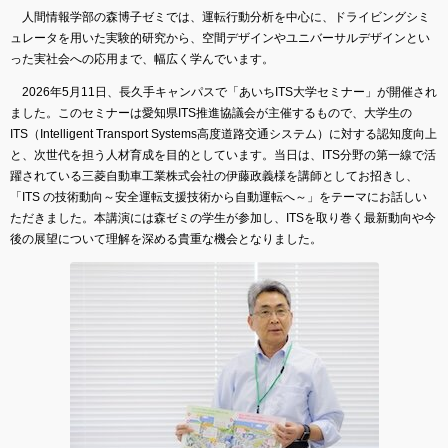
⼈間情報学部の森博子ゼミでは、運転行動分析を中心に、ドライビングシミ
ュレータを用いた実験的研究から、空間デザインやユニバーサルデザインとい
った実社会への応用まで、幅広く学んでいます。
2026年5月11日、長久手キャンパスで「あいちITS大学セミナー」が開催され
ました。このセミナーは愛知県ITS推進協議会が主催するもので、大学生の
ITS（Intelligent Transport Systems高度道路交通システム）に対する認知度向上
と、次世代を担う人材育成を目的としています。当日は、ITS分野の第一線で活
躍されている三菱自動車工業株式会社の伊藤政義様を講師としてお招きし、
「ITS の技術動向～安全運転支援技術から自動運転へ～」をテーマにお話しい
ただきました。本講演には森ゼミの学生が参加し、ITSを取り巻く最新動向や今
後の展望について理解を深める貴重な機会となりました。