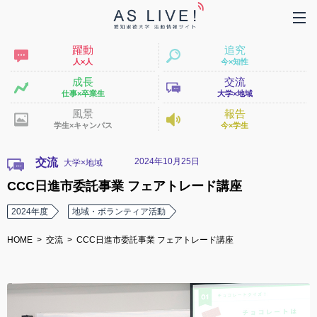
躍動
追究
人×人
今×知性
成長
交流
仕事×卒業生
大学×地域
風景
報告
学生×キャンパス
今×学生
2024年10月25日
交流
CCC日進市委託事業 フェアトレード講座
2024年度
地域・ボランティア活動
HOME
交流
CCC日進市委託事業 フェアトレード講座