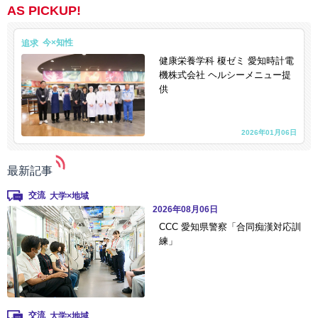
AS PICKUP!
追求
健康栄養学科 榎ゼミ 愛知時計電
機株式会社 ヘルシーメニュー提
供
2026年01月06日
最新記事
交流
2026年08月06日
CCC 愛知県警察「合同痴漢対応訓
練」
交流