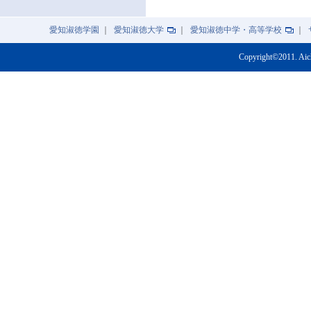
愛知淑徳学園
｜
愛知淑徳大学
｜
愛知淑徳中学・高等学校
｜
Copyright©2011. Aic