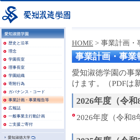
愛知淑徳学園
HOME
> 事業計画・
愛知淑徳学園
歴史と沿革
理念
事業計画・事業
学園長室
理事長室
愛知淑徳学園の事
学園組織
けます。（PDF
寄附行為
ガバナンス・コード
2026年度（令
事業計画・事業報告等
広報誌
2026年度（令和
一般事業主行動計画
ご支援ご寄付
愛知淑徳大学