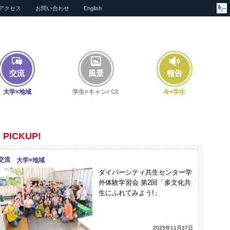
アクセス
お問い合わせ
English
交流
風景
報告
大学×地域
学生×キャンパス
今×学生
 PICKUP!
交流
ダイバーシティ共生センター学
外体験学習会 第2回「多文化共
生にふれてみよう!」
2025年11月27日