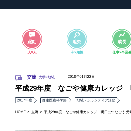
躍動
追究
成長
人×人
今×知性
仕事×卒業
2018年01月22日
交流
平成29年度 なごや健康カレッジ 
2017年度
健康医療科学部
地域・ボランティア活動
HOME
交流
平成29年度 なごや健康カレッジ 明日につなごう 元