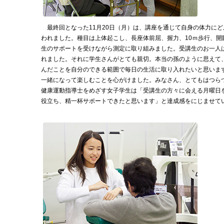
最終回となった11月20日（月）は、講座を通じて自身の体力に
われました。種目は上体起こし、長座体前屈、握力、10ｍ歩行、開
生のサポートを受けながら測定に取り組みました。受講生のお一人は
れました。それに学生さんがとても親切。本当の孫のように思えて
んだことを自分のできる範囲で毎日の生活に取り入れたいと思いま
一緒になって楽しむことを心がけました。みなさん、とてもはつら
健康運動指導士をめざす女子学生は「受講生の方々に会える月曜日
役立ち、精一杯サポートできたと思います」と達成感をにじませて