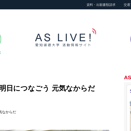
資料・出願書類請求
交通
生
AS
明日につなごう 元気なからだ
気なからだ