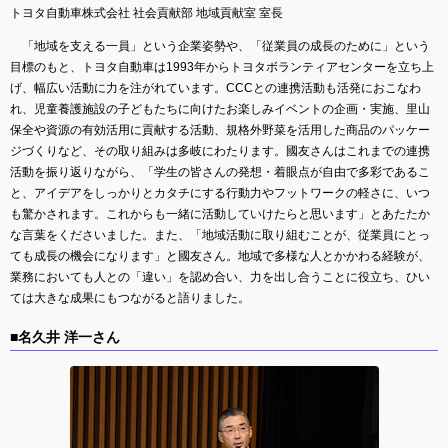
トヨタ自動車株式会社 社会貢献部 地域貢献室 室長
「地域を支える一員」という企業姿勢や、「従業員の成長のために」という
目標のもと、トヨタ自動車は1993年からトヨタボランティアセンターを立ち上
げ、幅広い活動に力を注がれています。CCCとの連携活動も活発におこなわ
れ、児童養護施設の子どもたちに向けたお楽しみイベントの企画・実施、里山
保全や資源の有効活用に貢献する活動、規格外野菜を活用した商品のパッケー
ジづくりなど、その取り組みは多岐にわたります。國友さんはこれまでの連携
活動を振り返りながら、「学生の皆さんの発想・着眼点が自由で多彩であるこ
と、アイデアをしっかりとカタチにする行動力やフットワークの軽さに、いつ
も驚かされます。これからも一緒に活動していけたらと思います」とあたたか
な言葉をくださいました。また、「地域活動に取り組むことが、従業員にとっ
ても成長の機会になります」と國友さん。地域で多様な人とかかわる経験が、
業務においても人との「違い」を認め合い、力を出し合うことに役立ち、ひい
ては大きな成果にもつながると語りました。
■名久井 洋一さん