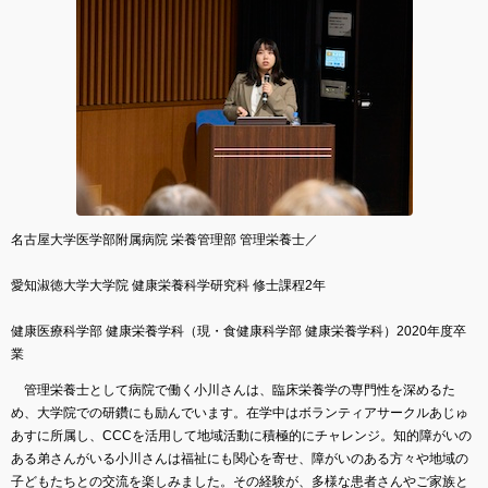
名古屋大学医学部附属病院 栄養管理部 管理栄養士／
愛知淑徳大学大学院 健康栄養科学研究科 修士課程2年
健康医療科学部 健康栄養学科（現・食健康科学部 健康栄養学科）2020年度卒
業
管理栄養士として病院で働く小川さんは、臨床栄養学の専門性を深めるた
め、大学院での研鑽にも励んでいます。在学中はボランティアサークルあじゅ
あすに所属し、CCCを活用して地域活動に積極的にチャレンジ。知的障がいの
ある弟さんがいる小川さんは福祉にも関心を寄せ、障がいのある方々や地域の
子どもたちとの交流を楽しみました。その経験が、多様な患者さんやご家族と