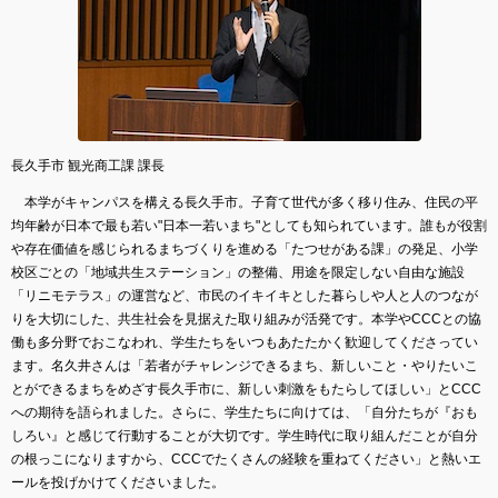
長久手市 観光商工課 課長
本学がキャンパスを構える長久手市。子育て世代が多く移り住み、住民の平
均年齢が日本で最も若い"日本一若いまち"としても知られています。誰もが役割
や存在価値を感じられるまちづくりを進める「たつせがある課」の発足、小学
校区ごとの「地域共生ステーション」の整備、用途を限定しない自由な施設
「リニモテラス」の運営など、市民のイキイキとした暮らしや人と人のつなが
りを大切にした、共生社会を見据えた取り組みが活発です。本学やCCCとの協
働も多分野でおこなわれ、学生たちをいつもあたたかく歓迎してくださってい
ます。名久井さんは「若者がチャレンジできるまち、新しいこと・やりたいこ
とができるまちをめざす長久手市に、新しい刺激をもたらしてほしい」とCCC
への期待を語られました。さらに、学生たちに向けては、「自分たちが『おも
しろい』と感じて行動することが大切です。学生時代に取り組んだことが自分
の根っこになりますから、CCCでたくさんの経験を重ねてください」と熱いエ
ールを投げかけてくださいました。