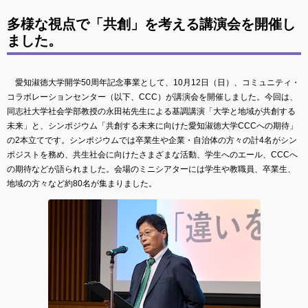
多様な視点で「共創」を考える講演会を開催し
ました。
愛知淑徳大学開学50周年記念事業として、10月12日（日）、コミュニティ・
コラボレーションセンター（以下、CCC）が講演会を開催しました。今回は、
同志社大学社会学部教授の永田祐先生による基調講演「大学と地域が共創する
未来」と、シンポジウム「共創する未来に向けた愛知淑徳大学CCCへの期待」
の2本立てです。シンポジウムでは卒業生や企業・自治体の方々の計4名がシン
ポジストを務め、共生社会に向けたさまざまな活動、学生へのエール、CCCへ
の期待などが語られました。会場のミニシアターには学生や教職員、卒業生、
地域の方々など約80名が集まりました。