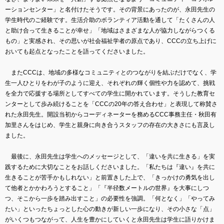
ーションセンター」と名付けたそうです。その背景にあったのが、永田先生の
学生時代のご経験です。生活介助のボランティア活動を通して「たくさんの人
と助け合って生きることが幸せ」「地域はさまざまな人が協力しながらつくる
もの」と実感され、その思いが社会福祉学者の原点であり、CCCの立ち上げに
おいても起点となったことを語ってくださいました。
またCCCは、地域の多様なコミュニティとのつながりを結ぶだけでなく、学
生一人ひとりをわが子のように迎え、それぞれの輝く個性や力を認めて、挑戦
を全力で応援する場所としてすべての学生に開かれています。そうした教育セ
ンターとして歩み続けることを「CCCの20年の答え合わせ」と表現して称賛さ
れた永田先生。開設当初からコーディネーターを務めるCCC事務主任・秋田有
加里さんをはじめ、学生と親身に向き合うスタッフの存在の大きさにも言及し
ました。
最後に、永田先生は学生へのメッセージとして、「違いを共に生きる」を実
践するために大切なことをお話しくださいました。「私たちは『違い』を共に
生きることが苦手かもしれない」と前置きした上で、「きっかけの勇気を出し
て他者とかかわろうとすること」「『半径数メートルの世界』を大事にしつ
つ、そこから一歩を踏み出すこと」の必要性を強調。「何となく」「やってみ
たい」といったちょっとした心の動きが新しい一歩になり、その小さな「点」
がいくつもつながって、人生を豊かにしていくと永田先生は学生に語りかけま