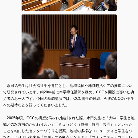
永田祐先生は社会福祉学を専門とし、地域福祉や地域包括ケアの推進につい
て研究されています。約20年前に本学専任講師を務め、CCCを開設に導いた功
労者のお一人です。今回の基調講演では、CCC誕生の経緯、今後のCCCや学生
への期待などを語ってくださいました。
2005年頃、CCCの構想が学内で検討された際、永田先生は「大学・学生と地
域との双方向のかかわり合い」「きょうどう（協働・協同・共同）」といった
ことを軸にしたセンターづくりを提案。地域の多様なコミュニティと学生をつ
なぎ、よりよい未来を「共創」する拠点となるよう「コミュニティ・コラボレ