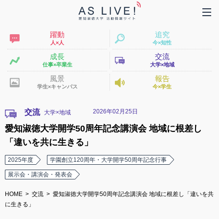
躍動
追究
人×人
今×知性
成長
交流
仕事×卒業生
大学×地域
風景
報告
学生×キャンパス
今×学生
2026年02月25日
交流
愛知淑徳大学開学50周年記念講演会 地域に根差し
「違いを共に生きる」
2025年度
学園創立120周年・大学開学50周年記念行事
展示会・講演会・発表会
HOME
交流
愛知淑徳大学開学50周年記念講演会 地域に根差し「違いを共
に生きる」