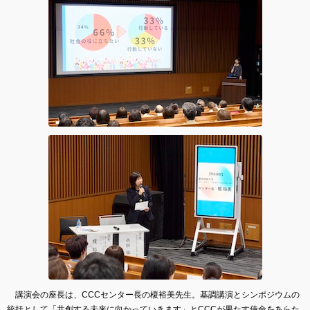
講演会の座長は、CCCセンター長の榎裕美先生。基調講演とシンポジウムの
統括として「共創する未来に向かっていきます」とCCCが果たす使命をあらた