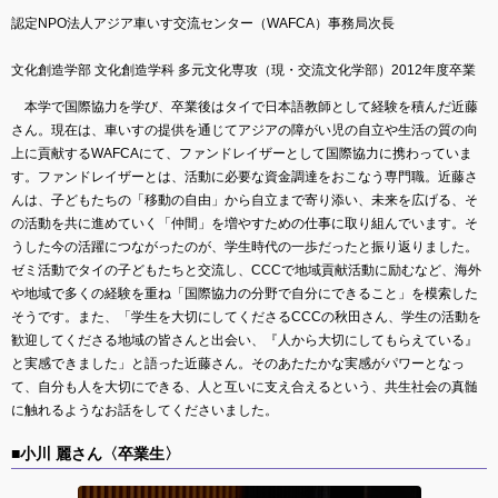
認定NPO法人アジア車いす交流センター（WAFCA）事務局次長
文化創造学部 文化創造学科 多元文化専攻（現・交流文化学部）2012年度卒業
本学で国際協力を学び、卒業後はタイで日本語教師として経験を積んだ近藤
さん。現在は、車いすの提供を通じてアジアの障がい児の自立や生活の質の向
上に貢献するWAFCAにて、ファンドレイザーとして国際協力に携わっていま
す。ファンドレイザーとは、活動に必要な資金調達をおこなう専門職。近藤さ
んは、子どもたちの「移動の自由」から自立まで寄り添い、未来を広げる、そ
の活動を共に進めていく「仲間」を増やすための仕事に取り組んでいます。そ
うした今の活躍につながったのが、学生時代の一歩だったと振り返りました。
ゼミ活動でタイの子どもたちと交流し、CCCで地域貢献活動に励むなど、海外
や地域で多くの経験を重ね「国際協力の分野で自分にできること」を模索した
そうです。また、「学生を大切にしてくださるCCCの秋田さん、学生の活動を
歓迎してくださる地域の皆さんと出会い、『人から大切にしてもらえている』
と実感できました」と語った近藤さん。そのあたたかな実感がパワーとなっ
て、自分も人を大切にできる、人と互いに支え合えるという、共生社会の真髄
に触れるようなお話をしてくださいました。
■小川 麗さん〈卒業生〉