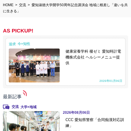
HOME
交流
愛知淑徳大学開学50周年記念講演会 地域に根差し「違いを共
に生きる」
AS PICKUP!
追求
健康栄養学科 榎ゼミ 愛知時計電
機株式会社 ヘルシーメニュー提
供
2026年01月06日
最新記事
交流
2026年08月06日
CCC 愛知県警察「合同痴漢対応訓
練」