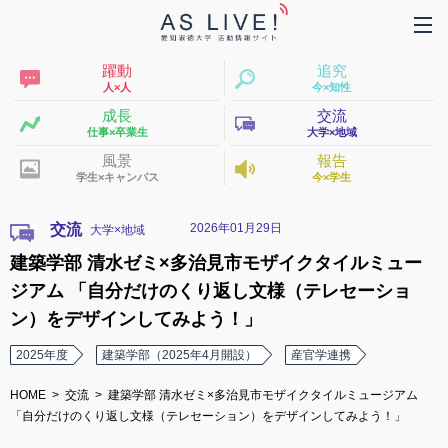
躍動
追究
人×人
今×知性
成長
交流
仕事×卒業生
大学×地域
風景
報告
学生×キャンパス
今×学生
2026年01月29日
交流
建築学部 清水ゼミ×多治見市モザイクタイルミュー
ジアム 「自分だけのくり返し文様（テレセーショ
ン）をデザインしてみよう！」
2025年度
建築学部（2025年4月開設）
産官学連携
HOME
交流
建築学部 清水ゼミ×多治見市モザイクタイルミュージアム
「自分だけのくり返し文様（テレセーション）をデザインしてみよう！」