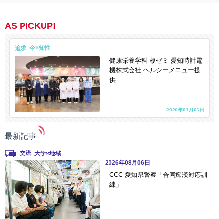
AS PICKUP!
追求
健康栄養学科 榎ゼミ 愛知時計電
機株式会社 ヘルシーメニュー提
供
2026年01月06日
最新記事
交流
2026年08月06日
CCC 愛知県警察「合同痴漢対応訓
練」