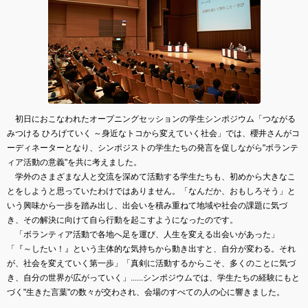
初日におこなわれたオープニングセッションの学生シンポジウム「つながる
みつける ひろげていく ～身近なトコから変えていく社会」では、櫻井さんがコ
ーディネーターとなり、シンポジストの学生たちの発言を促しながら"ボランテ
ィア活動の意義"を共に考えました。
学外のさまざまな人と交流を深めて活動する学生たちも、初めから大きなこ
とをしようと思っていたわけではありません。「なんだか、おもしろそう」と
いう興味から一歩を踏み出し、出会いを積み重ねて地域や社会の課題に気づ
き、その解決に向けて自ら行動を起こすようになったのです。
「ボランティア活動で各地へ足を運び、人生を変える出会いがあった」
「『～したい！』という主体的な気持ちから動き出すと、自分が変わる。それ
が、社会を変えていく第一歩」「真剣に活動するからこそ、多くのことに気づ
き、自分の世界が広がっていく」......シンポジウムでは、学生たちの経験にもと
づく"生きた言葉"の数々が交わされ、会場のすべての人の心に響きました。