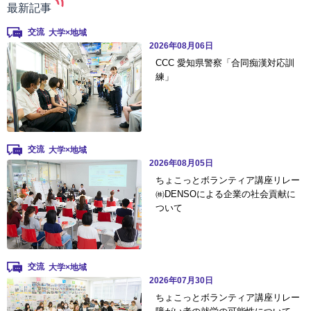
最新記事
交流
2026年08月06日
CCC 愛知県警察「合同痴漢対応訓
練」
交流
2026年08月05日
ちょこっとボランティア講座リレー
㈱DENSOによる企業の社会貢献に
ついて
交流
2026年07月30日
ちょこっとボランティア講座リレー