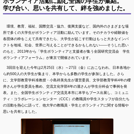
ボランティア活動に励む全国の学生が集結。
学び合い、思いを共有して、絆を強めました。
環境、教育、福祉、国際交流・協力、復興支援など、国内外のさまざまな場
所で多くの大学生がボランティア活動に励んでいます。そのチカラや経験値を
各団体の枠をこえて共有できたら、大学生が起こす行動はもっと大きなインパ
クトを地域、社会、世界に与えることができるかもしれない――そうした思い
のもと、2013年から「学生ボランティアと支援者が集う全国研究交流会 学生
ボランティアフォーラム」が東京で開催されています。
3回目を迎えた今年は2月25日（水）～27日（金）におこなわれ、日本各地か
ら約500人の大学生が集まり、本学からも多数の学生が参加しました。さら
に、文学部教育学科准教授・小島祥美先生が運営委員、文学部教育学科4年の櫻
井さんが学生委員を務め、交流文化学部4年の瀧さんが学生分科会で事例を発
表。また、全国学生ボランティア交流見本市に本学もブース出展し、コミュニ
ティ・コラボレーションセンター（CCC）の教職員や学生スタッフが自分たち
の活動を熱心に語って、他大学の教職員・学生とボランティアに関する情報や
思いを共有しました。