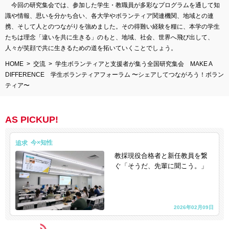
今回の研究集会では、参加した学生・教職員が多彩なプログラムを通して知
識や情報、思いを分かち合い、各大学やボランティア関連機関、地域との連
携、そして人とのつながりを強めました。その得難い経験を糧に、本学の学生
たちは理念「違いを共に生きる」のもと、地域、社会、世界へ飛び出して、
人々が笑顔で共に生きるための道を拓いていくことでしょう。
HOME
交流
学生ボランティアと支援者が集う全国研究集会 MAKE A
DIFFERENCE 学生ボランティアフォーラム 〜シェアしてつながろう！ボラン
ティア〜
AS PICKUP!
追求
教採現役合格者と新任教員を繋
ぐ「そうだ、先輩に聞こう。」
2026年02月09日