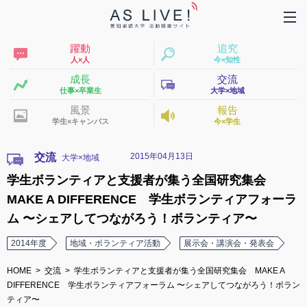
躍動
追究
人×人
今×知性
成長
交流
仕事×卒業生
大学×地域
風景
報告
学生×キャンパス
今×学生
2015年04月13日
交流
学生ボランティアと支援者が集う全国研究集会
MAKE A DIFFERENCE 学生ボランティアフォーラ
ム 〜シェアしてつながろう！ボランティア〜
2014年度
地域・ボランティア活動
展示会・講演会・発表会
HOME
交流
学生ボランティアと支援者が集う全国研究集会 MAKE A
DIFFERENCE 学生ボランティアフォーラム 〜シェアしてつながろう！ボラン
ティア〜