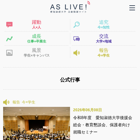
躍動
追究
人×人
今×知性
成長
交流
仕事×卒業生
大学×地域
風景
報告
学生×キャンパス
今×学生
公式行事
報告
2026年06月08日
令和8年度 愛知淑徳大学後援会
総会・教育懇談会、保護者向け
就職セミナー