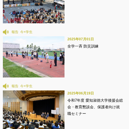
報告
2025年07月01日
全学一斉 防災訓練
報告
2025年06月19日
令和7年度 愛知淑徳⼤学後援会総
会・教育懇談会、保護者向け就
職セミナー