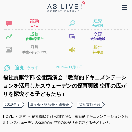
躍動
追究
人×人
今×知性
成長
交流
仕事×卒業生
大学×地域
風景
報告
学生×キャンパス
今×学生
2019年09月03日
追究
福祉貢献学部 公開講演会「教育的ドキュメンテーシ
ョンを活用したスウェーデンの保育実践 空間の広が
りを探究する子どもたち」
2019年度
展示会・講演会・発表会
福祉貢献学部
HOME
追究
福祉貢献学部 公開講演会「教育的ドキュメンテーションを活
用したスウェーデンの保育実践 空間の広がりを探究する子どもたち」