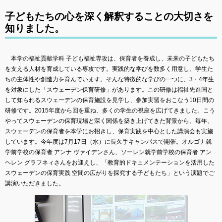
子どもたちの心を深く解釈することの大切さを
知りました。
本学の福祉貢献学科 子ども福祉専攻は、保育者を養成し、未来の子どもたち
を支える人材を育成している専攻です。実践的な学びを数多く用意し、学生た
ちの主体性や創造力を育んでいます。そんな特徴的な学びの一つに、3・4年生
を対象にした「スウェーデン保育研修」があります。この研修は福祉先進国と
して知られるスウェーデンの保育施設を見学し、参加実習をおこなう10日間の
研修です。2015年度から回を重ね、多くの学生の視座を広げてきました。こう
やってスウェーデンの保育現場と深く関係を築き上げてきた背景から、毎年、
スウェーデンの保育者を本学にお招きし、保育実践を中心とした講演会も実施
しています。今年度は7月17日（水）に長久手キャンパスで開催。オルゴナ就
学前学校の保育者 アンナ ヴァイデンさん、ソーレン就学前学校の保育者 アン
ヘレン グラフネィさんをお迎えし、「教育的ドキュメンテーションを活用した
スウェーデンの保育実践 空間の広がりを探究する子どもたち」という演題でご
講演いただきました。