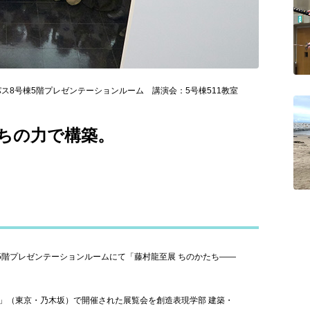
パス8号棟5階プレゼンテーションルーム 講演会：5号棟511教室
ちの力で構築。
5階プレゼンテーションルームにて「藤村龍至展 ちのかたち――
。
間」（東京・乃木坂）で開催された展覧会を創造表現学部 建築・