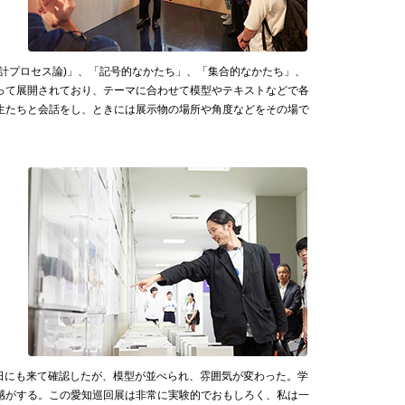
計プロセス論)」、「記号的なかたち」、「集合的なかたち」、
って展開されており、テーマに合わせて模型やテキストなどで各
生たちと会話をし、ときには展示物の場所や角度などをその場で
日にも来て確認したが、模型が並べられ、雰囲気が変わった。学
感がする。この愛知巡回展は非常に実験的でおもしろく、私は一