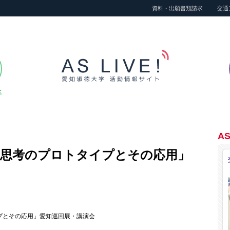
資料・出願書類請求
交通
生
AS
的思考のプロトタイプとその応用」
プとその応用」愛知巡回展・講演会