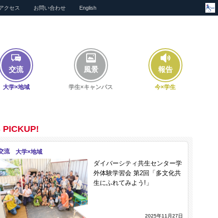
アクセス
お問い合わせ
English
交流
風景
報告
大学×地域
学生×キャンパス
今×学生
 PICKUP!
交流
ダイバーシティ共生センター学
外体験学習会 第2回「多文化共
生にふれてみよう!」
2025年11月27日