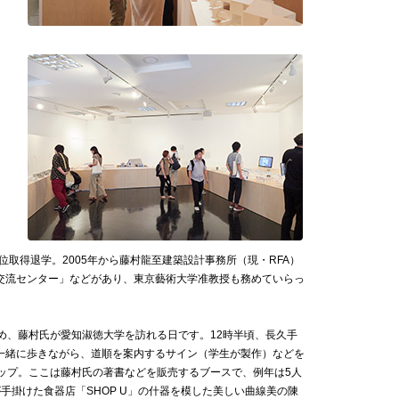
取得退学。2005年から藤村龍至建築設計事務所（現・RFA）
交流センター」などがあり、東京藝術大学准教授も務めていらっ
め、藤村氏が愛知淑徳大学を訪れる日です。12時半頃、長久手
一緒に歩きながら、道順を案内するサイン（学生が製作）などを
ップ。ここは藤村氏の著書などを販売するブースで、例年は5人
手掛けた食器店「SHOP U」の什器を模した美しい曲線美の陳