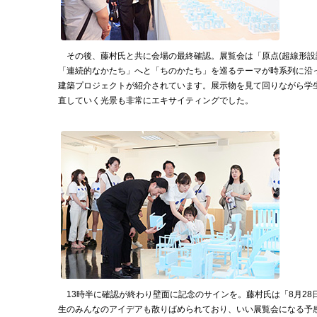
その後、藤村氏と共に会場の最終確認。展覧会は「原点(超線形設
「連続的なかたち」へと「ちのかたち」を巡るテーマが時系列に沿
建築プロジェクトが紹介されています。展示物を見て回りながら学
直していく光景も非常にエキサイティングでした。
13時半に確認が終わり壁面に記念のサインを。藤村氏は「8月28
生のみんなのアイデアも散りばめられており、いい展覧会になる予