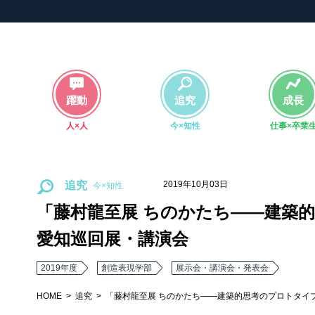
躍動
追究
成長
人×人
今×知性
仕事×卒業
2019年10月03日
追究
「藤村龍至展 ちのかたち――建築
愛知巡回展・講演会
2019年度
創造表現学部
展示会・講演会・発表会
HOME
追究
「藤村龍至展 ちのかたち――建築的思考のプロトタイ