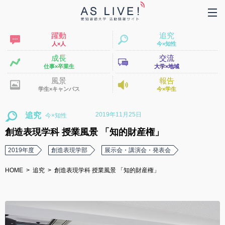
躍動
追究
人×人
今×知性
成長
交流
仕事×卒業生
大学×地域
風景
報告
学生×キャンパス
今×学生
2019年11月25日
追究
創造表現学科 授業風景 「知的財産権」
2019年度
創造表現学部
展示会・講演会・発表会
HOME
追究
創造表現学科 授業風景 「知的財産権」