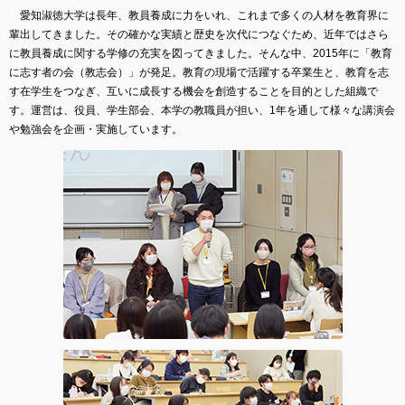
愛知淑徳大学は長年、教員養成に力をいれ、これまで多くの人材を教育界に
輩出してきました。その確かな実績と歴史を次代につなぐため、近年ではさら
に教員養成に関する学修の充実を図ってきました。そんな中、2015年に「教育
に志す者の会（教志会）」が発足。教育の現場で活躍する卒業生と、教育を志
す在学生をつなぎ、互いに成長する機会を創造することを目的とした組織で
す。運営は、役員、学生部会、本学の教職員が担い、1年を通して様々な講演会
や勉強会を企画・実施しています。