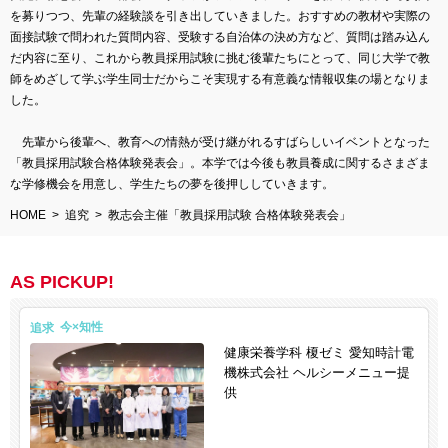
を募りつつ、先輩の経験談を引き出していきました。おすすめの教材や実際の
面接試験で問われた質問内容、受験する自治体の決め方など、質問は踏み込ん
だ内容に至り、これから教員採用試験に挑む後輩たちにとって、同じ大学で教
師をめざして学ぶ学生同士だからこそ実現する有意義な情報収集の場となりま
した。
先輩から後輩へ、教育への情熱が受け継がれるすばらしいイベントとなった
「教員採用試験合格体験発表会」。本学では今後も教員養成に関するさまざま
な学修機会を用意し、学生たちの夢を後押ししていきます。
HOME
追究
教志会主催「教員採用試験 合格体験発表会」
AS PICKUP!
追求
健康栄養学科 榎ゼミ 愛知時計電
機株式会社 ヘルシーメニュー提
供