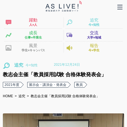
躍動
追究
人×人
今×知性
成長
交流
仕事×卒業生
大学×地域
風景
報告
学生×キャンパス
今×学生
2021年12月24日
追究
教志会主催「教員採用試験 合格体験発表会」
2021年度
展示会・講演会・発表会
教員
HOME
追究
教志会主催「教員採用試験 合格体験発表会」