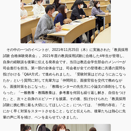
その中の一つのイベントが、2021年11月25日（木）に実施された「教員採用
試験 合格体験発表会」。2021年度の教員採用試験に合格した4年生が登壇し、
自身の経験談を後輩に伝える発表会です。当日は教志会学生部会のメンバーが
司会進行を担当。第一部の全体会では、司会者が全ての登壇者に共通の質問を
投げかける「Q&A方式」で進められました。「受験対策はどのようにおこなっ
たか」という質問に対して先輩方は「仲間同士、面接官役を交代で務めなが
ら、面接対策をおこなった」「教職センターの先生方に小論文の添削をしても
らった」「一般教養・教職教養は、参考書を何回も繰り返し解き、自信をつけ
た」と、次々と自身のエピソードを披露。その後、投げかけられた「教員採用
試験に挑む際に最も大切にしてほしいこと」については、「仲間の存在」「と
にかく早く対策をスタートさせること」などと伝えられ、後輩たちは熱心に先
輩の声に耳を傾け、ペンを走らせていきました。