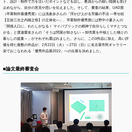
ト、設計・制作で力を注いだポイントなどを話し、教員からの鋭い指摘も受け
止めながら、自分の意見や思いを伝えました。そして、審査の結果、UAD賞
（卒業制作最優秀賞）には浅倉歩さんの「浮かび上がる芳藤の手法 ―寄せ絵
【五拾三次之内猫之怪】の立体化―」、卒業制作優秀賞には野中小夏さんの
「関係人口に、わたしがなる！ マイパブリックの精神で自分らしくマチとつな
がる」と渡邉愛友さんの「そうは問屋が卸さない ～卸売業を中核とした物との
暮らしの提案～」がそれぞれ選ばれました。さらに、この3作品に加え、高い評
価を得た複数の作品が、2月22日（火）～27日（日）に名古屋市民ギャラリー
栄でおこなわれる「優秀作品展2022」への出展を決めました。
■論文最終審査会