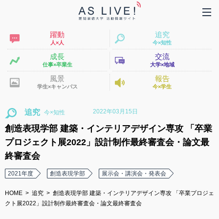
躍動
追究
人×人
今×知性
成長
交流
仕事×卒業生
大学×地域
風景
報告
学生×キャンパス
今×学生
2022年03月15日
追究
創造表現学部 建築・インテリアデザイン専攻 「卒業
プロジェクト展2022」設計制作最終審査会・論文最
終審査会
2021年度
創造表現学部
展示会・講演会・発表会
HOME
追究
創造表現学部 建築・インテリアデザイン専攻 「卒業プロジェ
クト展2022」設計制作最終審査会・論文最終審査会