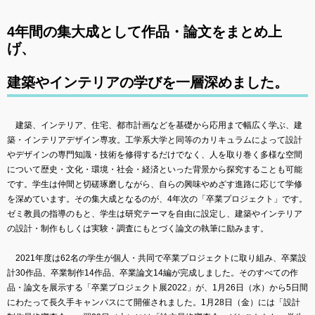
4年間の集大成として作品・論文をまとめ上
げ、
建築やインテリアの学びを一層深めました。
建築、インテリア、住宅、都市計画などを基礎から応用まで幅広く学ぶ、建
築・インテリアデザイン専攻。工学系大学と同等のカリキュラムによって設計
やデザインの専門知識・技術を修得するだけでなく、人を取り巻く多様な空間
について歴史・文化・環境・社会・経済といった背景から探究することも可能
です。学生は仲間と切磋琢磨しながら、自らの興味やめざす進路に応じて学修
を深めています。その集大成となるのが、4年次の「卒業プロジェクト」です。
ゼミ教員の指導のもと、学生は研究テーマを自由に設定し、建築やインテリア
の設計・制作もしくは実験・調査にもとづく論文の執筆に励みます。
2021年度は62名の学生が個人・共同で卒業プロジェクトに取り組み、卒業設
計30作品、卒業制作14作品、卒業論文14編が完成しました。そのすべての作
品・論文を展示する「卒業プロジェクト展2022」が、1月26日（水）から5日間
にわたって長久手キャンパスにて開催されました。1月28日（金）には「設計