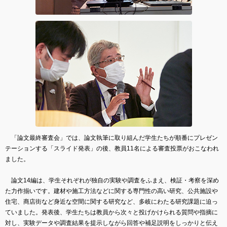
「論文最終審査会」では、論文執筆に取り組んだ学生たちが順番にプレゼン
テーションする「スライド発表」の後、教員11名による審査投票がおこなわれ
ました。
論文14編は、学生それぞれが独自の実験や調査をふまえ、検証・考察を深め
た力作揃いです。建材や施工方法などに関する専門性の高い研究、公共施設や
住宅、商店街など身近な空間に関する研究など、多岐にわたる研究課題に迫っ
ていました。発表後、学生たちは教員から次々と投げかけられる質問や指摘に
対し、実験データや調査結果を提示しながら回答や補足説明をしっかりと伝え