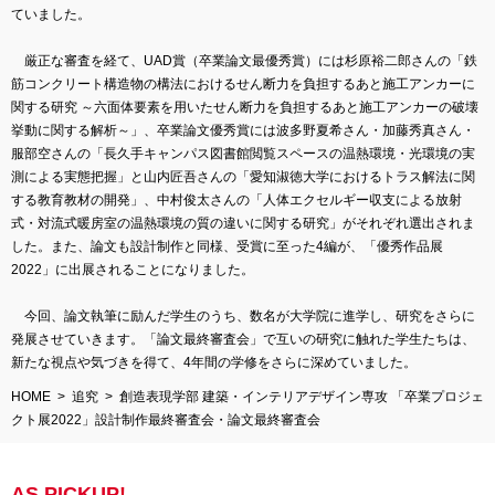
ていました。
厳正な審査を経て、UAD賞（卒業論文最優秀賞）には杉原裕二郎さんの「鉄
筋コンクリート構造物の構法におけるせん断力を負担するあと施工アンカーに
関する研究 ～六面体要素を用いたせん断力を負担するあと施工アンカーの破壊
挙動に関する解析～」、卒業論文優秀賞には波多野夏希さん・加藤秀真さん・
服部空さんの「長久手キャンパス図書館閲覧スペースの温熱環境・光環境の実
測による実態把握」と山内匠吾さんの「愛知淑徳大学におけるトラス解法に関
する教育教材の開発」、中村俊太さんの「人体エクセルギー収支による放射
式・対流式暖房室の温熱環境の質の違いに関する研究」がそれぞれ選出されま
した。また、論文も設計制作と同様、受賞に至った4編が、「優秀作品展
2022」に出展されることになりました。
今回、論文執筆に励んだ学生のうち、数名が大学院に進学し、研究をさらに
発展させていきます。「論文最終審査会」で互いの研究に触れた学生たちは、
新たな視点や気づきを得て、4年間の学修をさらに深めていました。
HOME
追究
創造表現学部 建築・インテリアデザイン専攻 「卒業プロジェ
クト展2022」設計制作最終審査会・論文最終審査会
AS PICKUP!