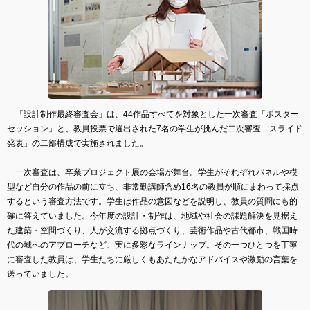
「設計制作最終審査会」は、44作品すべてを対象とした一次審査「ポスター
セッション」と、教員投票で選出された7名の学生が挑んだ二次審査「スライド
発表」の二部構成で実施されました。
一次審査は、卒業プロジェクト展の会場が舞台。学生がそれぞれパネルや模
型など自分の作品の前に立ち、非常勤講師含め16名の教員が順にまわって採点
するという審査方法です。学生は作品の意図などを説明し、教員の質問にも的
確に答えていました。今年度の設計・制作は、地域や社会の課題解決を見据え
た建築・空間づくり、人が交流する拠点づくり、芸術作品や古代都市、戦国時
代の城へのアプローチなど、実に多彩なラインナップ。その一つひとつを丁寧
に審査した教員は、学生たちに厳しくもあたたかなアドバイスや激励の言葉を
送っていました。