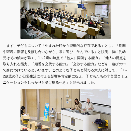
まず、子どもについて「生まれた時から能動的な存在である」とし、「周囲
や環境に影響を及ぼし合いながら、常に遊び、学んでいる」と説明。特に乳幼
児はその傾向が強く、1～2歳の時点で「他人に同調する能力」「他人の視点を
取り入れる能力」「順番を交代する能力」「交渉する能力」などを、遊びの中
で身につけているといいます。このような子どもと関わる大人に対して、「1～
2歳児の子が日常生活に与える影響を肯定的に捉え、子どもたちの非言語コミュ
ニケーションをしっかりと受け取るべき」と語られました。