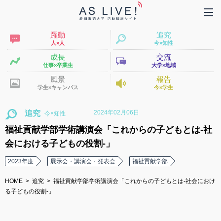
躍動
追究
人×人
今×知性
成長
交流
仕事×卒業生
大学×地域
風景
報告
学生×キャンパス
今×学生
2024年02月06日
追究
福祉貢献学部学術講演会「これからの子どもとは-社
会における子どもの役割-」
2023年度
展示会・講演会・発表会
福祉貢献学部
HOME
追究
福祉貢献学部学術講演会「これからの子どもとは-社会におけ
る子どもの役割-」