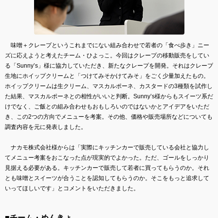
味噌＋クレープというこれまでにない組み合わせで若者の「食べ歩き」ニー
ズに応えようと考えたチーム・ひよっこ。今回はクレープの移動販売をしてい
る「Sunny’s」様に協力していただき、新たなクレープを開発。それはクレープ
生地にホイップクリームと「つけてみそかけてみそ」をごく少量加えたもの。
ホイップクリームは生クリーム、マスカルポーネ、カスタードの3種類を試作し
た結果、マスカルポーネとの相性がいいと判断。Sunny’s様からもスイーツ系だ
けでなく、ご飯との組み合わせもおもしろいのではないかとアイデアをいただ
き、この2つの方向でメニューを考案。その他、価格や販売場所などについても
調査内容を元に発表しました。
ナカモ株式会社様からは「実際にキッチンカーで販売している会社と協力し
てメニュー考案をおこなった点が現実的でよかった。ただ、ゴールをしっかり
見据える必要がある。キッチンカーで販売して若者に買ってもらうのか。それ
とも味噌とスイーツが合うことを認知してもらうのか。そこをもっと追求して
いってほしいです」とコメントをいただきました。
■チーム・めんきょ