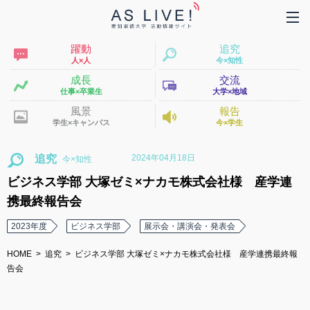
躍動
追究
人×人
今×知性
成長
交流
仕事×卒業生
大学×地域
風景
報告
学生×キャンパス
今×学生
2024年04月18日
追究
ビジネス学部 大塚ゼミ×ナカモ株式会社様 産学連
携最終報告会
2023年度
ビジネス学部
展示会・講演会・発表会
HOME
追究
ビジネス学部 大塚ゼミ×ナカモ株式会社様 産学連携最終報
告会