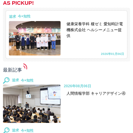
AS PICKUP!
追求
健康栄養学科 榎ゼミ 愛知時計電
機株式会社 ヘルシーメニュー提
供
2026年01月06日
最新記事
追求
2026年08月06日
人間情報学部 キャリアデザイン④
追求