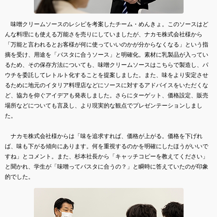
味噌クリームソースのレシピを考案したチーム・めんきょ。このソースはど
んな料理にも使える万能さを売りにしていましたが、ナカモ株式会社様から
「万能と言われるとお客様が何に使っていいのかが分からなくなる」という指
摘を受け、用途を「パスタに合うソース」と明確化。素材に乳製品が入ってい
るため、その保存方法についても、味噌クリームソースはこちらで製造し、パ
ウチを委託してレトルト化することを提案しました。また、味をより安定させ
るために地元のイタリア料理店などにソースに対するアドバイスをいただくな
ど、協力を仰ぐアイデアも発表しました。さらにターゲット、価格設定、販売
場所などについても言及し、より現実的な観点でプレゼンテーションしまし
た。
ナカモ株式会社様からは「味を追求すれば、価格が上がる。価格を下げれ
ば、味も下がる傾向にあります。何を重視するのかを明確にしたほうがいいで
すね」とコメント。また、杉本社長から「キャッチコピーを教えてください」
と聞かれ、学生が「味噌ってパスタに合うの？」と瞬時に答えていたのが印象
的でした。