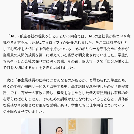
「JAL・航空会社の現状を知る」という内容では、JALの全社員が持つべき意
識や考え方を示したJALフォロソフィが紹介されました。そこには航空会社と
してお客様を大切にする信念を持ちつつも、そのポリシーを守るために会社が
従業員の人間的成長を第一に考えている姿勢が明文化されていました。学生た
ちもそうした会社の在り方に深く共感。その後、個人ワークで「自分が働く上
で何を大切にするか」を各自3つ挙げました。
次に「客室乗務員の仕事にはどんなものがあるか」と尋ねられた学生たち。
多くの学生が機内サービスと回答する中、髙木講師が念を押したのが「保安業
務」です。万が一の事故に際し、機長をはじめとした機内乗務員はお客様の命
を守らねばなりません。そのための訓練がおこなわれていることなど、具体的
な業務やその割合など細かな説明があり、学生たちは仕事内容についてイメー
ジを膨らませていました。