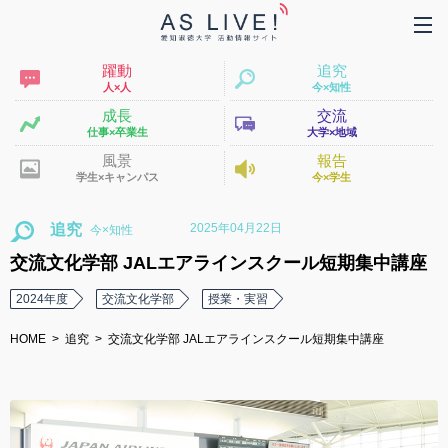
躍動
追究
人×人
今×知性
成長
交流
仕事×卒業生
大学×地域
風景
報告
学生×キャンパス
今×学生
2025年04月22日
追究
交流文化学部 JALエアラインスクール短期集中講座
2024年度
交流文化学部
授業・実習
HOME
追究
交流文化学部 JALエアラインスクール短期集中講座