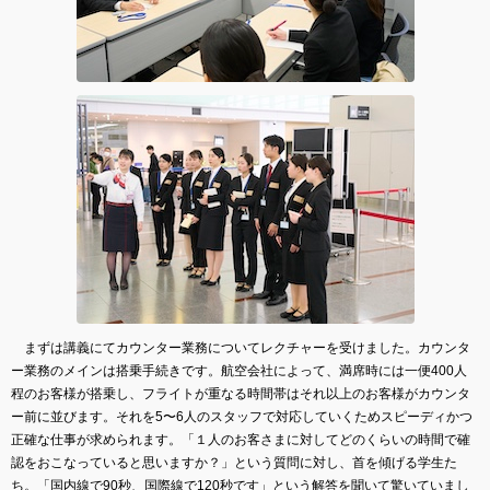
まずは講義にてカウンター業務についてレクチャーを受けました。カウンタ
ー業務のメインは搭乗手続きです。航空会社によって、満席時には一便400人
程のお客様が搭乗し、フライトが重なる時間帯はそれ以上のお客様がカウンタ
ー前に並びます。それを5〜6人のスタッフで対応していくためスピーディかつ
正確な仕事が求められます。「１人のお客さまに対してどのくらいの時間で確
認をおこなっていると思いますか？」という質問に対し、首を傾げる学生た
ち。「国内線で90秒、国際線で120秒です」という解答を聞いて驚いていまし