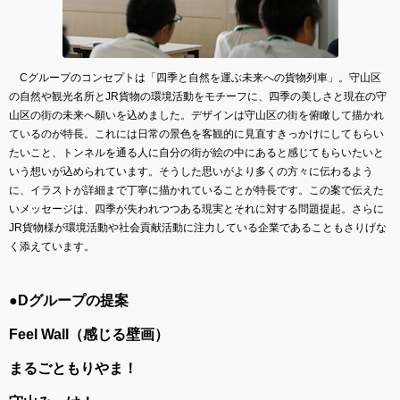
Cグループのコンセプトは「四季と自然を運ぶ未来への貨物列車」。守山区
の自然や観光名所とJR貨物の環境活動をモチーフに、四季の美しさと現在の守
山区の街の未来へ願いを込めました。デザインは守山区の街を俯瞰して描かれ
ているのが特長。これには日常の景色を客観的に見直すきっかけにしてもらい
たいこと、トンネルを通る人に自分の街が絵の中にあると感じてもらいたいと
いう想いが込められています。そうした思いがより多くの方々に伝わるよう
に、イラストが詳細まで丁寧に描かれていることが特長です。この案で伝えた
いメッセージは、四季が失われつつある現実とそれに対する問題提起。さらに
JR貨物様が環境活動や社会貢献活動に注力している企業であることもさりげな
く添えています。
●Dグループの提案
Feel Wall（感じる壁画）
まるごともりやま！