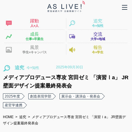
躍動
追究
人×人
今×知性
成長
交流
仕事×卒業生
大学×地域
風景
報告
学生×キャンパス
今×学生
2025年09月30日
追究
メディアプロデュース専攻 宮田ゼミ 「演習Ⅰa」 JR
壁面デザイン提案最終発表会
2025年度
創造表現学部
展示会・講演会・発表会
産官学連携
HOME
追究
メディアプロデュース専攻 宮田ゼミ 「演習Ⅰa」 JR壁面デ
ザイン提案最終発表会