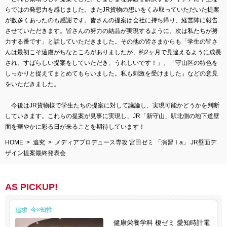
らではの発想力を感じました。またJR貨物の想いをくみ取っていただいた提案
が数多くあったのも感謝です。皆さんの提案は会社に持ち帰り、経営陣に報告
させていただきます。皆さんの努力の結晶が実現するように、次は私たちが努
力する番です」と話していただきました。その他の皆さまからも「学生の皆さ
んは最初こそ遠慮がちなところがありましたが、約2ヶ月で見違えるように成長
され、すばらしい提案をしていただき、うれしいです！」、「守山区の特色を
しっかりと捉えてまとめてもらいました。私も刺激を受けました」などの意見
をいただきました。
今後はJR貨物様で学生たちの提案に対して議論し、実現可能かどうかを判断
していきます。これらの提案が見事に実現し、JR「新守山」駅北側の地下道壁
面を華やかに彩る日が来ることを期待しています！
HOME
追究
メディアプロデュース専攻 宮田ゼミ 「演習Ⅰa」 JR壁面デ
ザイン提案最終発表会
AS PICKUP!
追求
健康栄養学科 榎ゼミ 愛知時計電