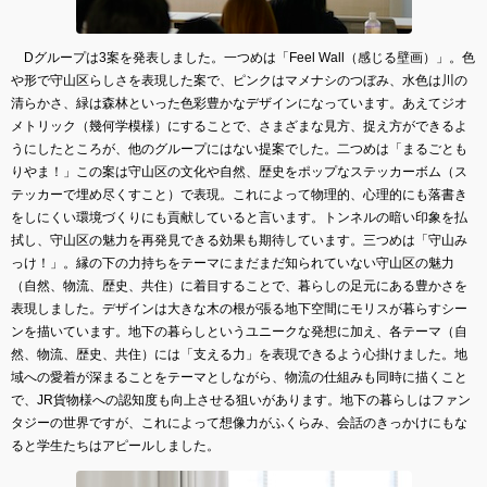
Dグループは3案を発表しました。一つめは「Feel Wall（感じる壁画）」。色
や形で守山区らしさを表現した案で、ピンクはマメナシのつぼみ、水色は川の
清らかさ、緑は森林といった色彩豊かなデザインになっています。あえてジオ
メトリック（幾何学模様）にすることで、さまざまな見方、捉え方ができるよ
うにしたところが、他のグループにはない提案でした。二つめは「まるごとも
りやま！」この案は守山区の文化や自然、歴史をポップなステッカーボム（ス
テッカーで埋め尽くすこと）で表現。これによって物理的、心理的にも落書き
をしにくい環境づくりにも貢献していると言います。トンネルの暗い印象を払
拭し、守山区の魅力を再発見できる効果も期待しています。三つめは「守山み
っけ！」。縁の下の力持ちをテーマにまだまだ知られていない守山区の魅力
（自然、物流、歴史、共住）に着目することで、暮らしの足元にある豊かさを
表現しました。デザインは大きな木の根が張る地下空間にモリスが暮らすシー
ンを描いています。地下の暮らしというユニークな発想に加え、各テーマ（自
然、物流、歴史、共住）には「支える力」を表現できるよう心掛けました。地
域への愛着が深まることをテーマとしながら、物流の仕組みも同時に描くこと
で、JR貨物様への認知度も向上させる狙いがあります。地下の暮らしはファン
タジーの世界ですが、これによって想像力がふくらみ、会話のきっかけにもな
ると学生たちはアピールしました。