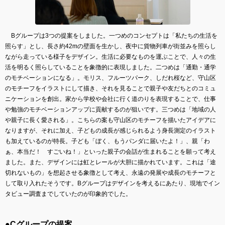
Bグループは3つの提案をしました。一つめのコンセプトは「私たちの生活を
照らす」とし、長さ約42mの壁面を生かし、夜中に貨物列車が街並みを照らし
ながら走っている様子をデザイン。生活に必要なものを運ぶことで、人々の生
活を明るく照らしていることを象徴的に表現しました。二つめは「通勤・通学
のモチベーションになる」。モリス、フルーツパーク、しだれ桜など、守山区
のモチーフをイラストにして描き、それを見ることで親子や友だちとのコミュ
ニケーションを創出。家から学校や会社に行く道のりを表現することで、仕事
や勉強のモチベーションアップに貢献するのが狙いです。三つめは「地域の人
や親子に長く愛される」。こちらの案も守山区のモチーフを描いたアイデアに
なりますが、それに加え、子どもの成長が感じられるよう身長測定のイラスト
も加えているのが特長。子ども「ぼく、もうパンダに届いたよ！」、親「わ
ぁ、本当だ！ すごいね！」といった親子の会話が生まれることを願って考え
ました。また、デザインには虹とレールが大胆に描かれています。これは「途
切れないもの」を想起させる象徴として考え、永遠の発展や成長のモチーフと
して取り入れたそうです。Bグループはデザインを考えるにあたり、現地でイン
タビュー調査までしていたのが印象的でした。
●Cグループの提案