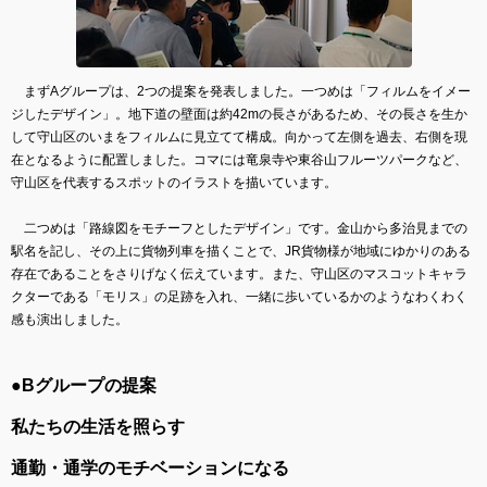
まずAグループは、2つの提案を発表しました。一つめは「フィルムをイメー
ジしたデザイン」。地下道の壁面は約42mの長さがあるため、その長さを生か
して守山区のいまをフィルムに見立てて構成。向かって左側を過去、右側を現
在となるように配置しました。コマには竜泉寺や東谷山フルーツパークなど、
守山区を代表するスポットのイラストを描いています。
二つめは「路線図をモチーフとしたデザイン」です。金山から多治見までの
駅名を記し、その上に貨物列車を描くことで、JR貨物様が地域にゆかりのある
存在であることをさりげなく伝えています。また、守山区のマスコットキャラ
クターである「モリス」の足跡を入れ、一緒に歩いているかのようなわくわく
感も演出しました。
●Bグループの提案
私たちの生活を照らす
通勤・通学のモチベーションになる