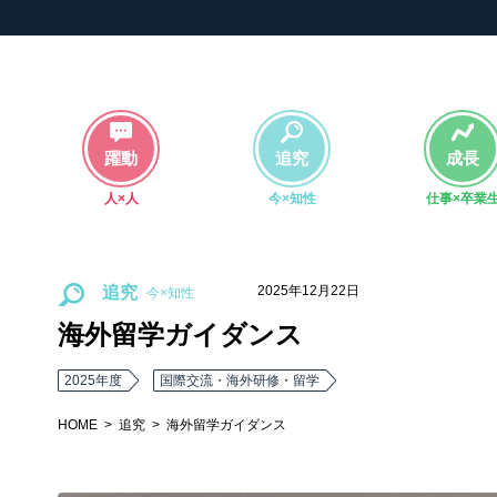
躍動
追究
成長
人×人
今×知性
仕事×卒業
2025年12月22日
追究
海外留学ガイダンス
2025年度
国際交流・海外研修・留学
HOME
追究
海外留学ガイダンス