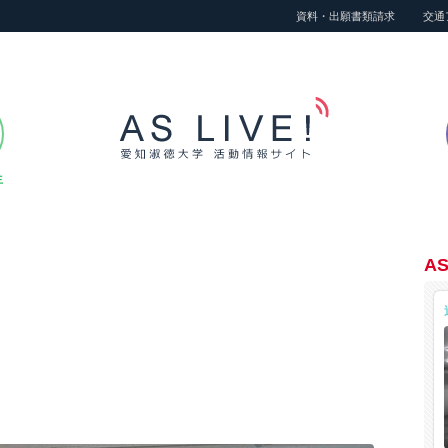
資料・出願書類請求
交通
生
AS