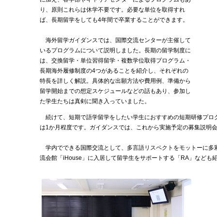
り、原則これらは休学不要です。必要な単位を取得すれ
ば、長期留学をしても4年間で卒業することができます。
海外留学ガイダンスでは、国際交流センターが主催して
いるプログラムについて説明しました。長期の留学制度に
は、交換留学・単位習得留学・複数学位取得プログラム・
長期海外履修制度の4つがあることを紹介し、それぞれの
特長を詳しく解説。具体的な出願方法や費用例、準備から
留学開始までの想定スケジュールなどの話もあり、参加し
た学生たちは真剣に聞き入っていました。
続けて、短期で語学留学をしたい学生におすすめの短期研修プロ
は1か月程度です。ガイダンスでは、これから実施予定の募集説明
学内でできる国際交流として、多言語リスペクトをモットーに多
流会館「iHouse」に入居して留学生をサポートする「RA」なども