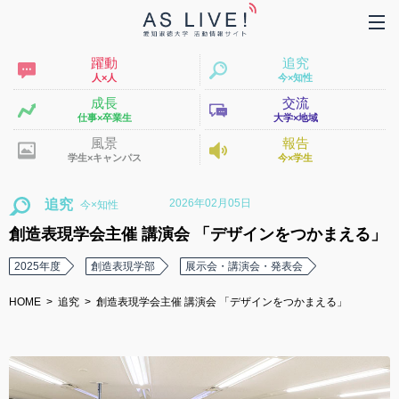
躍動
追究
人×人
今×知性
成長
交流
仕事×卒業生
大学×地域
風景
報告
学生×キャンパス
今×学生
2026年02月05日
追究
創造表現学会主催 講演会 「デザインをつかまえる」
2025年度
創造表現学部
展示会・講演会・発表会
HOME
追究
創造表現学会主催 講演会 「デザインをつかまえる」