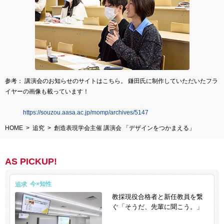
参考： 講演会のお知らせのサイトはこちら。 鎌田氏に制作していただいたフラ
イヤーの画像も載っています！
https://souzou.aasa.ac.jp/momp/archives/5147
HOME
追究
創造表現学会主催 講演会 「デザインをつかまえる」
AS PICKUP!
追求
教採現役合格者と新任教員を繋
ぐ「そうだ、先輩に聞こう。」