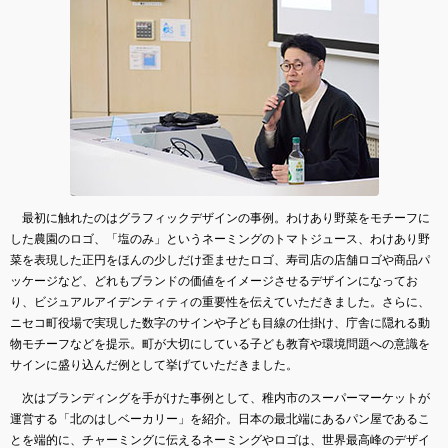
最初に触れたのはグラフィックデザインの事例。わけあり野菜をモチーフに
した農園のロゴ、「塩のみ」というネーミングのトマトジュース、わけあり野
菜を表現した正円をほんの少しだけ歪ませたロゴ、寿司店の店舗ロゴや商品パ
ッケージなど、どれもブランドの価値をイメージさせるデザインになってお
り、ビジュアルアイデンティティの重要性を伝えていただきました。さらに、
ニセコ町役場で実現した数字のサインや子ども目線の仕掛け、庁舎に隠れる動
物モチーフなどを提示。町が大切にしている子ども教育や環境問題への意識を
サインに盛り込んだ例として挙げていただきました。
次はブランディングを手がけた事例として、稚内市のスーパーマーケットが
運営する「北のはしベーカリー」を紹介。日本の最北端にあるパン屋であるこ
とを端的に、チャーミングに伝えるネーミングやロゴは、世界最高峰のデザイ