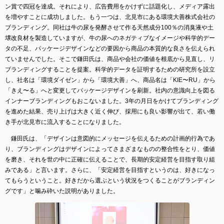
ン賞で四冠を達成。それにより、広告費用をかけずに話題化し、メディア露出
を増やすことに成功しました。もう一つは、北見市にある環境大善株式会社の
ブランディング。同社は牛の尿を発酵させて作る天然成分100％の消臭液や土
壌改良材を製造していますが、牛の尿へのネガティブなイメージや科学的デー
タの不足、パッケージデザインなどの要因から商品の本質的な良さを伝えられ
ていませんでした。そこで鎌田氏は、商品や会社の価値を根底から見直し、リ
ブランディングすることを提案。科学的データを証明するための研究所を設立
し、社名は「環境ダイゼン」から「環境大善」へ、商品名は「KIE〜RU」から
「きえ〜る」へと変更してパッケージデザインを刷新。社内の意識向上を図る
インナーブランディングもおこないました。3年の月日をかけてブランディング
を進めた結果、売り上げは大きく近く伸び、採用にも良い影響が出て、若い働
き手が北見市に流入することになりました。
鎌田氏は、「デザインは意図的にメッセージを伝えるための計画的行為であ
り、ブランディングはデザインによってさまざまなものの整合性をとり、価値
を磨き、それを世の中に正確に伝えることで、長期的安定経営を目指す取り組
みである」と言います。さらに、「安定経営を目指すというのは、好きになっ
てもらうということ。好きだから選ぶという状況をつくることがブランディン
グです」と噛み砕いた説明がありました。