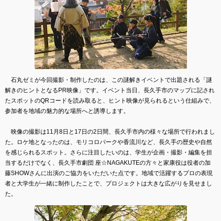
石丸ゼミが今回撮影・制作したのは、この謎解きイベントで出題される「謎
解きのヒントとなるPR映像」です。イベント当日、長久手市のマップに記され
たスポットのQRコードを読み取ると、ヒント映像が見られるという仕組みで、
参加者を地域の魅力的な場所へと誘導します。
映像の撮影は11月8日と17日の2日間、長久手市内の様々な場所で行われまし
た。ロケ地となったのは、モリコロパークや香流川など、長久手の歴史や自然
を感じられるスポット。さらに注目したいのは、学生が企画・撮影・編集を担
当するだけでなく、長久手市劇団 座☆NAGAKUTEの方々と家康役は役者の加
藤SHOWさんに出演のご協力をいただいた点です。地域で活躍するプロの表現
者と大学生が一緒に制作したことで、プロジェクトは大きな広がりを見せまし
た。