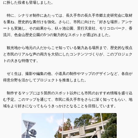
に扮した役者も登場しました。
特に、シナリオ制作にあたっては、長久手市の長久手市郷土史研究会に取材
を重ね、歴史的な裏付けを強化。さらに、市民に向けた「好きな場所」アンケ
ートも実施し、その結果から、杁ヶ池公園、景行天皇社、モリコロパーク、香
流川、色金山歴史公園の5つの魅力的なスポットが選ばれました。
観光地から地元の人だからこそ知っている魅力ある場所まで、歴史的な視点
と市民のリアルな声の両方を大切にしたコンテンツづくりが、このプロジェク
トの大きな特徴です。
ゼミ生は、撮影や編集の他、小道具の制作やマップのデザインなど、各自が
得意分野を活かしてプロジェクトを推進しました。
制作するマップには５箇所のスポット以外にも市民のおすすめ情報を盛り込
む予定。このマップを通じて、市民に長久手市をさらに深く知ってもらい、地
域をより好きになってもらうきっかけとなることを目指しています。