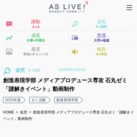
躍動
追究
人×人
今×知性
成長
交流
仕事×卒業生
大学×地域
風景
報告
学生×キャンパス
今×学生
2026年01月16日
追究
創造表現学部 メディアプロデュース専攻 石丸ゼミ
「謎解きイベント」動画制作
2025年度
ゼミ活動
創造表現学部
HOME
追究
創造表現学部 メディアプロデュース専攻 石丸ゼミ「謎解きイ
ベント」動画制作