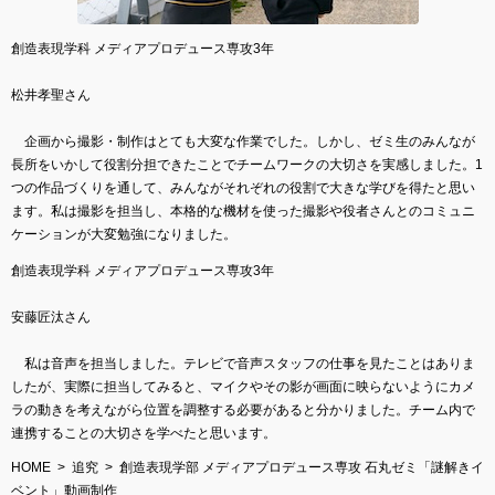
創造表現学科 メディアプロデュース専攻3年
松井孝聖さん
企画から撮影・制作はとても大変な作業でした。しかし、ゼミ生のみんなが
長所をいかして役割分担できたことでチームワークの大切さを実感しました。1
つの作品づくりを通して、みんながそれぞれの役割で大きな学びを得たと思い
ます。私は撮影を担当し、本格的な機材を使った撮影や役者さんとのコミュニ
ケーションが大変勉強になりました。
創造表現学科 メディアプロデュース専攻3年
安藤匠汰さん
私は音声を担当しました。テレビで音声スタッフの仕事を見たことはありま
したが、実際に担当してみると、マイクやその影が画面に映らないようにカメ
ラの動きを考えながら位置を調整する必要があると分かりました。チーム内で
連携することの大切さを学べたと思います。
HOME
追究
創造表現学部 メディアプロデュース専攻 石丸ゼミ「謎解きイ
ベント」動画制作