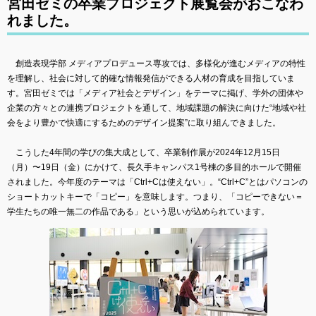
宮田ゼミの卒業プロジェクト展覧会がおこなわ
れました。
創造表現学部 メディアプロデュース専攻では、多様化が進むメディアの特性
を理解し、社会に対して的確な情報発信ができる人材の育成を目指していま
す。宮田ゼミでは「メディア社会とデザイン」をテーマに掲げ、学外の団体や
企業の方々との連携プロジェクトを通して、地域課題の解決に向けた“地域や社
会をより豊かで快適にするためのデザイン提案”に取り組んできました。
こうした4年間の学びの集大成として、卒業制作展が2024年12月15日
（月）〜19日（金）にかけて、長久手キャンパス1号棟の多目的ホールで開催
されました。今年度のテーマは「Ctrl+Cは使えない」。“Ctrl+C”とはパソコンの
ショートカットキーで「コピー」を意味します。つまり、「コピーできない＝
学生たちの唯一無二の作品である」という思いが込められています。