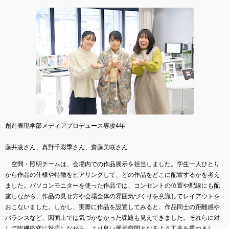
創造表現学部メディアプロデュース専攻4年
藤井凌さん、真野千彩季さん、齋藤美咲さん
空間・照明チームは、会場内での作品展示を担当しました。学生一人ひとり
から作品の仕様や特徴をヒアリングして、どの作品をどこに配置するかを考え
ました。パソコンモニターを使った作品では、コンセントの位置や配線にも配
慮しながら、作品の見せ方や会場全体の雰囲気づくりを意識してレイアウトを
おこないました。しかし、実際に作品を設置してみると、作品同士の距離感や
バランスなど、図面上では気づかなかった課題も見えてきました。それらに対
して臨機応変に対応しながら、より良い展示空間となるよう工夫を重ねまし