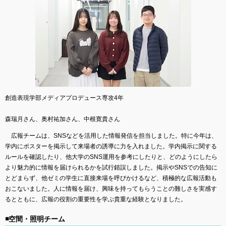
創造表現学部メディアプロデュース専攻4年
森瑞月さん、奥村祐加さん、中根寛貴さん
広報チームは、SNSなどを活用した情報発信を担当しました。特に今年は、
学内にポスターを掲示して来場者の誘導に力を入れました。学内掲示に関する
ルールを確認したり、他大学のSNS運用を参考にしたりと、どのようにしたら
より魅力的に情報を届けられるかを試行錯誤しました。掲示やSNSでの告知に
とどまらず、他ゼミの学生に直接来場を呼びかけるなど、積極的な広報活動も
おこないました。人に情報を届け、興味を持ってもらうことの難しさを実感す
るとともに、広報の役割の重要性を学ぶ貴重な経験となりました。
◾️空間・照明チーム