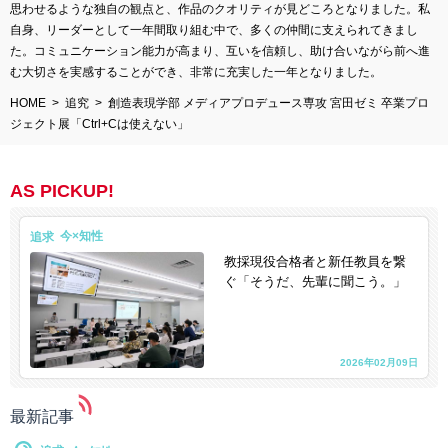
思わせるような独自の観点と、作品のクオリティが見どころとなりました。私
自身、リーダーとして一年間取り組む中で、多くの仲間に支えられてきまし
た。コミュニケーション能力が高まり、互いを信頼し、助け合いながら前へ進
む大切さを実感することができ、非常に充実した一年となりました。
HOME
追究
創造表現学部 メディアプロデュース専攻 宮田ゼミ 卒業プロ
ジェクト展「Ctrl+Cは使えない」
AS PICKUP!
追求
教採現役合格者と新任教員を繋
ぐ「そうだ、先輩に聞こう。」
2026年02月09日
最新記事