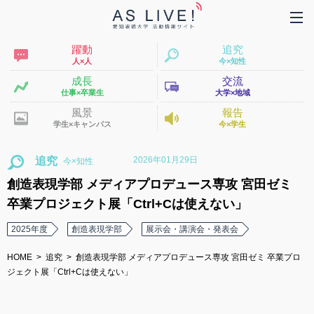
躍動
追究
人×人
今×知性
成長
交流
仕事×卒業生
大学×地域
風景
報告
学生×キャンパス
今×学生
2026年01月29日
追究
創造表現学部 メディアプロデュース専攻 宮田ゼミ
卒業プロジェクト展「Ctrl+Cは使えない」
2025年度
創造表現学部
展示会・講演会・発表会
HOME
追究
創造表現学部 メディアプロデュース専攻 宮田ゼミ 卒業プロ
ジェクト展「Ctrl+Cは使えない」