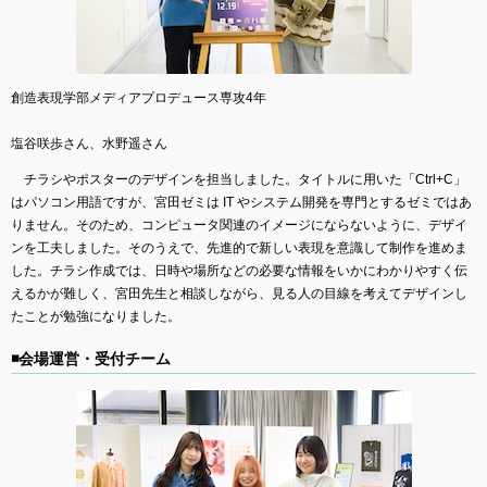
創造表現学部メディアプロデュース専攻4年
塩谷咲歩さん、水野遥さん
チラシやポスターのデザインを担当しました。タイトルに用いた「Ctrl+C」
はパソコン用語ですが、宮田ゼミは IT やシステム開発を専門とするゼミではあ
りません。そのため、コンピュータ関連のイメージにならないように、デザイ
ンを工夫しました。そのうえで、先進的で新しい表現を意識して制作を進めま
した。チラシ作成では、日時や場所などの必要な情報をいかにわかりやすく伝
えるかが難しく、宮田先生と相談しながら、見る人の目線を考えてデザインし
たことが勉強になりました。
◾️会場運営・受付チーム