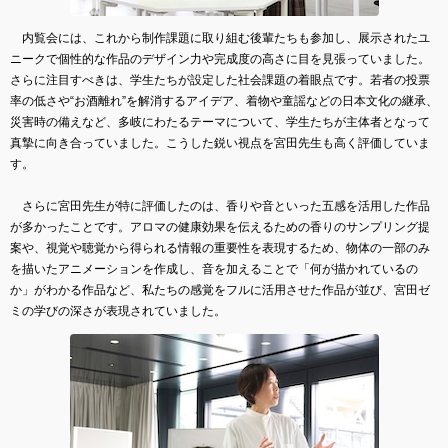
内覧会には、これから制作課題に取り組む後輩たちも参加し、展示されたユ
ニークで個性的な作品のデザイン力や完成度の高さに目を見張っていました。
さらに注目すべきは、学生たちが設定した社会課題の着眼点です。若者の投票
率の低さや“お酒離れ”を解消するアイデア、着物や童謡などの日本文化の継承、
災害時の備えなど、多岐にわたるテーマについて、学生たちが主体者となって
真摯に向き合っていました。こうした鋭い視点を宮田先生も高く評価していま
す。
さらに宮田先生が特に評価したのは、香りや音といった五感を活用した作品
が多かったことです。アロマの健康効果を伝えるための香りのサンプリング提
案や、視覚や聴覚から得られる情報の重要性を表現するため、物体の一部のみ
を描いたアニメーションを作成し、音を加えることで「何が描かれているの
か」がわかる作品など、私たちの感覚をフルに活用させた作品が並び、宮田ゼ
ミの学びの深さが表現されていました。