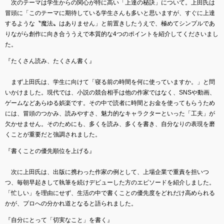
次のテーマは学生からの関心が特に高い「上達の秘訣」について。上田氏は
冒頭に「このテーマに期待している学生さんも多いと思いますが、すぐに上達
するような〝魔法〟はありません」と前置きしたうえで、極めてシンプルであ
りながら創作に向き合ううえで本質的な4つのポイントを紹介してくださいまし
た。
『たくさん読み、たくさん書く』
まず上田氏は、学生に向けて「寝る前の時間を何に使っていますか。」と問
いかけました。現代では、小説の競合相手は他の作家ではなく、SNSや動画、
ゲームなどあらゆる娯楽です。その中で読者に時間とお金を使ってもらうため
には、冒頭のつかみ、読みやすさ、魅力的なキャラクターといった「工夫」が
欠かせません。そのためにも、多くを読み、多くを書き、自分なりの表現を磨
くことが重要だと強調されました。
『書くことの優先順位を上げる』
次に上田氏は、出版に携わった作家の例として、上場企業で重責を担いつ
つ、毎朝早起きして執筆を続けデビューした方のエピソードを紹介しました。
「忙しい」を理由にせず、生活の中で書くことの優先度をどれだけ高められる
かが、プロへの分かれ道となると語られました。
『自分にとって「切実なこと」を書く』