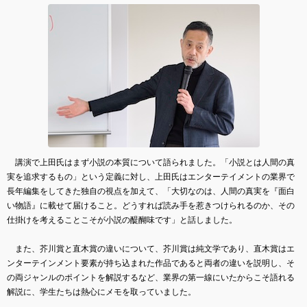
講演で上田氏はまず小説の本質について語られました。「小説とは人間の真
実を追求するもの」という定義に対し、上田氏はエンターテイメントの業界で
長年編集をしてきた独自の視点を加えて、「大切なのは、人間の真実を『面白
い物語』に載せて届けること。どうすれば読み手を惹きつけられるのか、その
仕掛けを考えることこそが小説の醍醐味です」と話しました。
また、芥川賞と直木賞の違いについて、芥川賞は純文学であり、直木賞はエ
ンターテインメント要素が持ち込まれた作品であると両者の違いを説明し、そ
の両ジャンルのポイントを解説するなど、業界の第一線にいたからこそ語れる
解説に、学生たちは熱心にメモを取っていました。