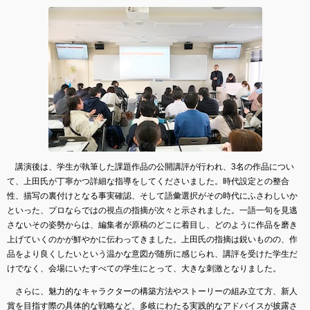
講演後は、学生が執筆した課題作品の公開講評が行われ、3名の作品につい
て、上田氏が丁寧かつ詳細な指導をしてくださいました。時代設定との整合
性、描写の裏付けとなる事実確認、そして語彙選択がその時代にふさわしいか
といった、プロならではの視点の指摘が次々と示されました。一語一句を見逃
さないその姿勢からは、編集者が原稿のどこに着目し、どのように作品を磨き
上げていくのかが鮮やかに伝わってきました。上田氏の指摘は鋭いものの、作
品をより良くしたいという温かな意図が随所に感じられ、講評を受けた学生だ
けでなく、会場にいたすべての学生にとって、大きな刺激となりました。
さらに、魅力的なキャラクターの構築方法やストーリーの組み立て方、新人
賞を目指す際の具体的な戦略など、多岐にわたる実践的なアドバイスが披露さ