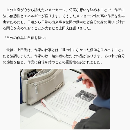
自分自身が心から訴えたいメッセージ、切実な想いを込めることで、作品に
強い信憑性とエネルギーが宿ります。そうしたメッセージ性の高い作品を生み
出すためにも、日頃から日常の出来事や世間の動向など自分の身の回りに対す
る関心を高めておくことが大切だと上田氏は語りました。
『自分の作品に自信を持つ』
最後に上⽥⽒は、作家の仕事とは「世の中になかった価値を⽣み出すこと」
だと強調しました。作家の数、編集者の数だけ作品があります。その中で⾃分
の感性を信じ、作品に⾃信を持つことの重要性を説かれました。