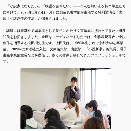
「小説家になりたい」「物語を書きたい」――そんな熱い志を持つ学生たち
に向けて、2026年1月26日（月）に創造表現学部が主催する特別講演会「実
践！小説創作の作法」が開催されました。
講師には新潮社で編集者として長年にわたり文芸編集に携わってきた上田恭
弘氏をお招きしました。企画をコーディネートしたのは、創作表現専攻で小説
創作を指導する松田樹先生です。上田氏は、1960年生まれで京都大学を卒業
後、1985年に新潮社に入社。文庫編集部、出版部、『小説新潮』編集長、電子
書籍事業部室長などを歴任し、多くの作家と接してきたプロフェッショナルで
す。