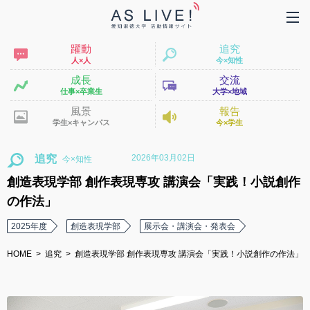
躍動
追究
人×人
今×知性
成長
交流
仕事×卒業生
大学×地域
風景
報告
学生×キャンパス
今×学生
2026年03月02日
追究
創造表現学部 創作表現専攻 講演会「実践！小説創作
の作法」
2025年度
創造表現学部
展示会・講演会・発表会
HOME
追究
創造表現学部 創作表現専攻 講演会「実践！小説創作の作法」