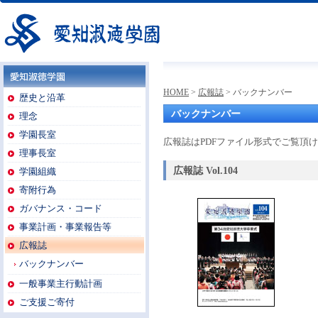
愛知淑徳学園
HOME
>
広報誌
> バックナンバー
愛知淑徳学園
歴史と沿革
バックナンバー
理念
学園長室
広報誌はPDFファイル形式でご覧頂
理事長室
広報誌 Vol.104
学園組織
寄附行為
ガバナンス・コード
事業計画・事業報告等
広報誌
バックナンバー
一般事業主行動計画
ご支援ご寄付