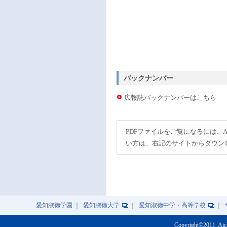
バックナンバー
広報誌バックナンバーはこちら
PDFファイルをご覧になるには、A
い方は、右記のサイトからダウン
愛知淑徳学園
｜
愛知淑徳大学
｜
愛知淑徳中学・高等学校
｜
Copyright©2011. Aic