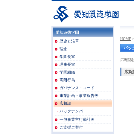
愛知淑徳学園
HOME
愛知淑徳学園
歴史と沿革
バッ
理念
学園長室
広報誌
理事長室
広報誌
学園組織
寄附行為
ガバナンス・コード
事業計画・事業報告等
広報誌
バックナンバー
一般事業主行動計画
ご支援ご寄付