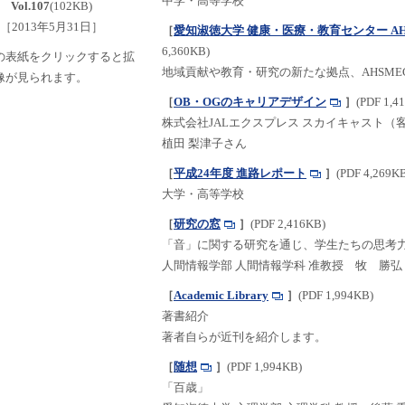
中学・高等学校
Vol.107
(102KB)
［2013年5月31日］
［
愛知淑徳大学 健康・医療・教育センター A
6,360KB)
の表紙をクリックすると拡
地域貢献や教育・研究の新たな拠点、AHSM
像が見られます。
［
OB・OGのキャリアデザイン
］
(PDF 1,4
株式会社JALエクスプレス スカイキャスト（
植田 梨津子さん
［
平成24年度 進路レポート
］
(PDF 4,269K
大学・高等学校
［
研究の窓
］
(PDF 2,416KB)
「音」に関する研究を通じ、学生たちの思考
人間情報学部 人間情報学科 准教授 牧 勝弘
［
Academic Library
］
(PDF 1,994KB)
著書紹介
著者自らが近刊を紹介します。
［
随想
］
(PDF 1,994KB)
「百歳」