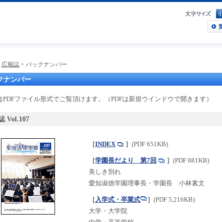
文字サイズ
小
愛知
>
広報誌
> バックナンバー
クナンバー
はPDFファイル形式でご覧頂けます。（PDFは新規ウインドウで開きます）
 Vol.107
［
INDEX
］
(PDF 651KB)
［
学園長だより 第7回
］
(PDF 881KB)
美しき別れ
愛知淑徳学園理事長・学園長 小林素文
［
入学式・卒業式
］
(PDF 5,216KB)
大学・大学院