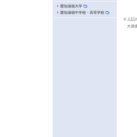
愛知淑徳大学
愛知淑徳中学校・高等学校
※上記
大画