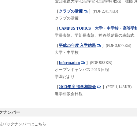
愛知淑徳大学 心理学部 心理学科 教授 後藤 
［
クラブの活躍
］
(PDF 2,417KB)
クラブの活躍
［
CAMPUS TOPICS 大学・中学校・高等学
学長表彰、学部長表彰、神谷奨励賞の表彰式
［
平成25年度 入学結果
］
(PDF 3,677KB)
大学・中学校
［
Information
］
(PDF 983KB)
オープンキャンパス 2013 日程
学園だより
［
2013年度 進学相談会
］
(PDF 1,143KB)
進学相談会日程
クナンバー
誌バックナンバーはこちら