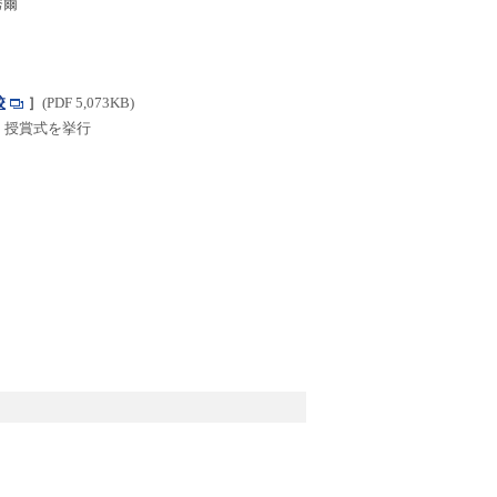
秀爾
校
］
(PDF 5,073KB)
、授賞式を挙行