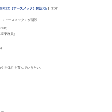
HSMEC（アースメック）開設
］
(PDF
EC（アースメック）が開設
12KB)
客室乗務員）
B)
力や主体性を育んでいきたい。