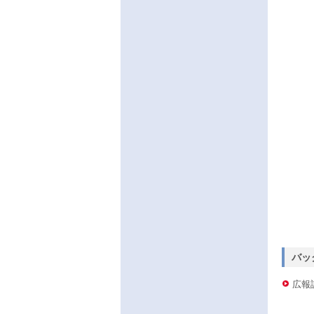
バッ
広報