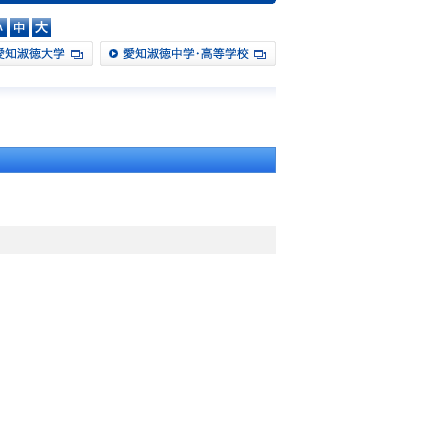
中
大
淑徳大学
愛知淑徳中学・高等学校