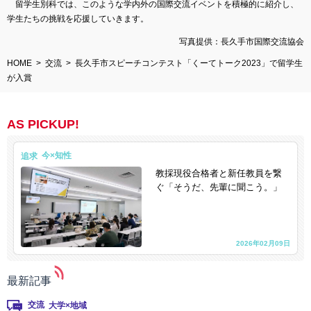
留学生別科では、このような学内外の国際交流イベントを積極的に紹介し、
学生たちの挑戦を応援していきます。
写真提供：長久手市国際交流協会
HOME
交流
長久手市スピーチコンテスト「くーてトーク2023」で留学生
が入賞
AS PICKUP!
追求
教採現役合格者と新任教員を繋
ぐ「そうだ、先輩に聞こう。」
2026年02月09日
最新記事
交流