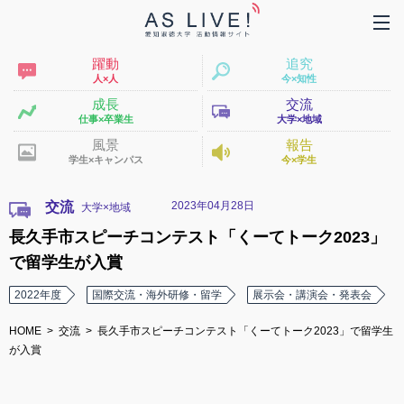
躍動
追究
人×人
今×知性
成長
交流
仕事×卒業生
大学×地域
風景
報告
学生×キャンパス
今×学生
2023年04月28日
交流
長久手市スピーチコンテスト「くーてトーク2023」
で留学生が入賞
2022年度
国際交流・海外研修・留学
展示会・講演会・発表会
HOME
交流
長久手市スピーチコンテスト「くーてトーク2023」で留学生
が入賞