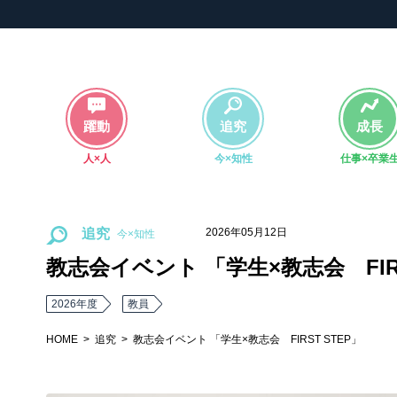
躍動
追究
成長
人×人
今×知性
仕事×卒業
2026年05月12日
追究
教志会イベント 「学生×教志会 FIRS
2026年度
教員
HOME
追究
教志会イベント 「学生×教志会 FIRST STEP」