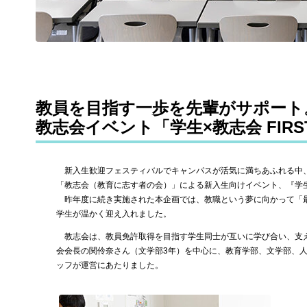
教員を目指す一歩を先輩がサポート
教志会イベント「学生×教志会 FIRST
新入生歓迎フェスティバルでキャンパスが活気に満ちあふれる中、2
「教志会（教育に志す者の会）」による新入生向けイベント、『学生×教
昨年度に続き実施された本企画では、教職という夢に向かって「
学生が温かく迎え入れました。
教志会は、教員免許取得を目指す学生同士が互いに学び合い、支
会会長の関伶奈さん（文学部3年）を中心に、教育学部、文学部、人
ッフが運営にあたりました。