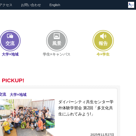
アクセス
お問い合わせ
English
交流
風景
報告
大学×地域
学生×キャンパス
今×学生
 PICKUP!
交流
ダイバーシティ共生センター学
外体験学習会 第2回「多文化共
生にふれてみよう!」
2025年11月27日