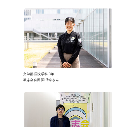
文学部 国文学科 3年
教志会会長 関 伶奈さん