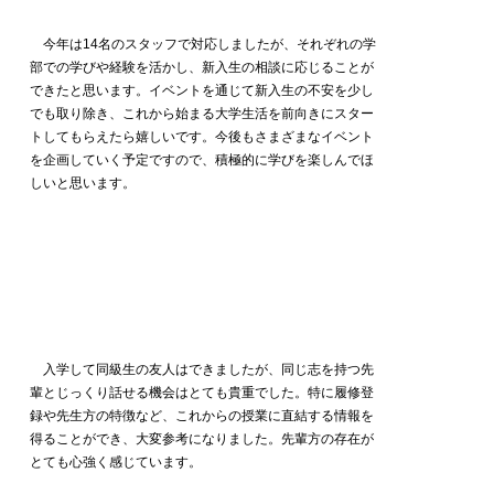
今年は14名のスタッフで対応しましたが、それぞれの学
部での学びや経験を活かし、新⼊⽣の相談に応じることが
できたと思います。イベントを通じて新⼊⽣の不安を少し
でも取り除き、これから始まる⼤学⽣活を前向きにスター
トしてもらえたら嬉しいです。今後もさまざまなイベント
を企画していく予定ですので、積極的に学びを楽しんでほ
しいと思います。
入学して同級生の友人はできましたが、同じ志を持つ先
輩とじっくり話せる機会はとても貴重でした。特に履修登
録や先生方の特徴など、これからの授業に直結する情報を
得ることができ、大変参考になりました。先輩方の存在が
とても心強く感じています。