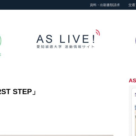
資料・出願書類請求
交通
生
AS
T STEP」