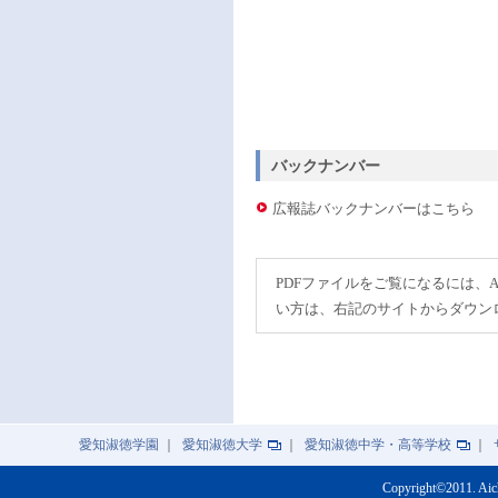
バックナンバー
広報誌バックナンバーはこちら
PDFファイルをご覧になるには、A
い方は、右記のサイトからダウン
愛知淑徳学園
｜
愛知淑徳大学
｜
愛知淑徳中学・高等学校
｜
Copyright©2011. Aic