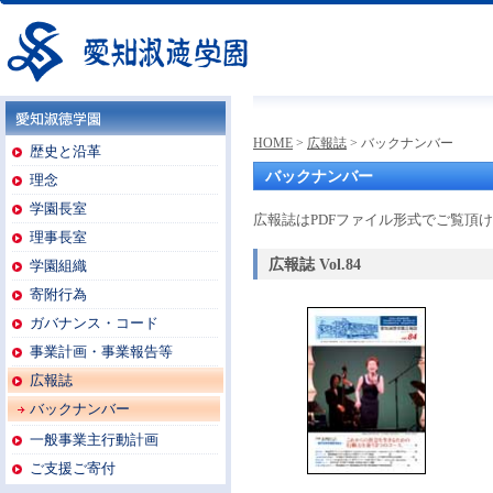
愛知淑徳学園
HOME
>
広報誌
> バックナンバー
愛知淑徳学園
歴史と沿革
バックナンバー
理念
学園長室
広報誌はPDFファイル形式でご覧頂
理事長室
広報誌 Vol.84
学園組織
寄附行為
ガバナンス・コード
事業計画・事業報告等
広報誌
バックナンバー
一般事業主行動計画
ご支援ご寄付