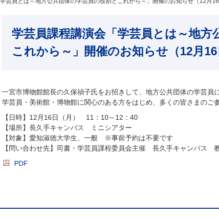
学芸員とは～地方公共団体の学芸員の役割とこれから～」開催のお知らせ（12月1
学芸員課程講演会「学芸員とは～地方
これから～」開催のお知らせ（12月1
一宮市博物館館長の久保禎子氏をお招きして、地方公共団体の学芸員
学芸員・美術館・博物館に関心のある方をはじめ、多くの皆さまのご
【日時】12月16日（月） 11：10～12：40
【場所】長久手キャンパス ミニシアター
【対象】愛知淑徳大学生、一般 ※事前予約は不要です
【問い合わせ先】司書・学芸員課程委員会主催 長久手キャンパス 
PDF