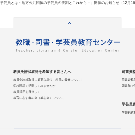
学芸員とは～地方公共団体の学芸員の役割とこれから～」開催のお知らせ（12月1
教員免許状取得を希望する皆さんへ
司書資
教員免許状取得に必要な単位・科目の履修について
司書資格
学校現場で活動してみませんか
図書館で
教員採用を目指して
教育に志す者の会（教志会）について
学芸員
学芸員資