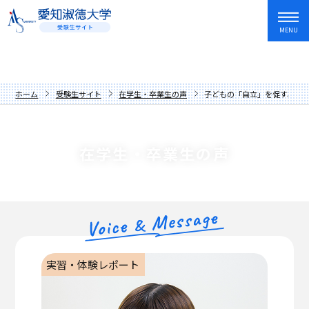
MENU
資料請求
友だち追加
入試情報・学費
ホーム
受験生サイト
在学生・卒業生の声
子どもの「自立」を促す、未
オープンキャンパス・イベント
入試日程・制度
学部・学科
アドミッションポリシー
オープンキャンパス
在学生・卒業生の声
愛知淑徳大学を知る
過去の入試問題
講座
文学部
キャンパスライフ
学費・奨学金
イベントカレンダー
教育学部
歴史と伝統
就職・資格・留学
先輩からの応援メッセージ
人間情報学部
数字でわかる愛知淑徳大学
長久手キャンパス
在学生・卒業生の声
心理学部
学長メッセージ
星が丘キャンパス
就職サポート
実習・体験レポート
保護者の方へ
創造表現学部
理念
愛知淑徳大学生の1年
キャリア教育・インターンシップ