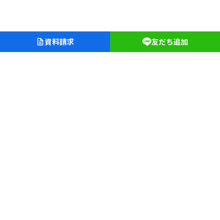
資料請求
友だち追加
愛知淑徳学園
愛知淑徳中学校・高等学校
愛知淑徳大学クリニック
長久手キャンパス
〒480-1197 愛知県長久手市片平二丁目9
TEL（0561）62-4111（代表）
文学部
教育学部
人間情報学部
心理学部
創造表現学部
建築学部
健康医療科学部
食健康科学部
福祉貢献学部