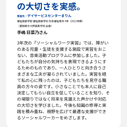
の大切さを実感。
デイサービスセンターまりん
実習先：
福祉貢献学部 福祉貢献学科 社会福祉専攻 4年（2022年度）
（愛知県立大府高等学校 出身）
手嶋 日菜乃さん
3年次の『ソーシャルワーク実習』では、障がい
のある児童・生徒を支援する施設で実習をおこ
ない、音楽活動プログラムに参加しました。子
どもたちが自分の気持ちを表現できるようにす
るためのものであり、一人ひとりと向き合うさ
まざまな工夫が凝らされていました。実習を経
て私の心に残ったのは、子どもたちを見守る職
員の方々の姿です。小さなことでも本人に自己
決定してもらい自立を促していることを知り、そ
の場限りではなく将来を見据えた声かけや対応
の大切さを学びました。今後も知識の修得と実
践を積み重ね、視野を広げて最適な支援ができ
るソーシャルワーカーをめざします。