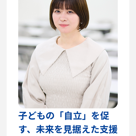
高校教諭の方へ
建築学部
教育方針
センパイのリアルライフ
キャリア支援・資格対策
公式SNS
健康医療科学部
学生支援
留学支援
食健康科学部
クラブ活動
入学を
学生VOICE
決めた理由
福祉貢献学部
愛知淑徳大学公式サイト
交流文化学部
ビジネス学部
グローバル・コミュニケーション学部
子どもの「自立」を促
す、未来を見据えた支援