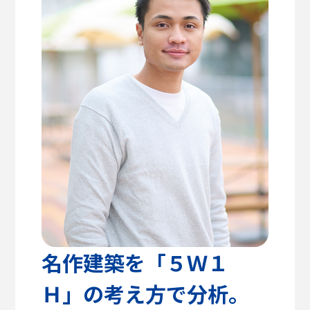
高校教諭の方へ
建築学部
教育方針
センパイのリアルライフ
キャリア支援・資格対策
公式SNS
健康医療科学部
学生支援
留学支援
食健康科学部
クラブ活動
入学を
学生VOICE
決めた理由
福祉貢献学部
愛知淑徳大学公式サイト
交流文化学部
ビジネス学部
グローバル・コミュニケーション学部
名作建築を「５Ｗ１
Ｈ」の考え方で分析。