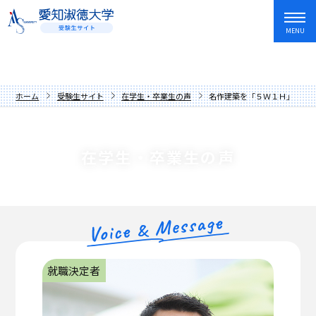
MENU
資料請求
友だち追加
入試情報・学費
ホーム
受験生サイト
在学生・卒業生の声
名作建築を「５Ｗ１Ｈ」の考
オープンキャンパス・イベント
入試日程・制度
学部・学科
アドミッションポリシー
オープンキャンパス
在学生・卒業生の声
愛知淑徳大学を知る
過去の入試問題
講座
文学部
キャンパスライフ
学費・奨学金
イベントカレンダー
教育学部
歴史と伝統
就職・資格・留学
先輩からの応援メッセージ
人間情報学部
数字でわかる愛知淑徳大学
長久手キャンパス
在学生・卒業生の声
心理学部
学長メッセージ
星が丘キャンパス
就職サポート
就職決定者
保護者の方へ
創造表現学部
理念
愛知淑徳大学生の1年
キャリア教育・インターンシップ