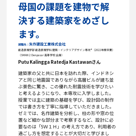
母国の課題を建物で解
決する建築家をめざし
ます。
矢作建設工業株式会社
就職先：
*
創造表現学部 創造表現学科 建築・インテリアデザイン専攻
（2022年度卒業）
（SMAN 2 Denpasar 高等学校 出身）
Putu Kalingga Ratedja Kastawanさん
建築家の父と共に日本を訪れた際、インドネシ
アと同じ地震国でありながら高層ビルが建ち並
ぶ景色に驚き、この優れた耐震技術を学びたい
と考えるようになり、本専攻に入学しました。
授業では主に建築の基礎を学び、設計図の制作
では書き方を丁寧に指導していただきました。
ゼミでは、名作建築を分析し、柱の形や窓の位
置など細かな部分まで考察するなど、設計に必
要なのは「5Ｗ１Ｈ」の考え方であり、利用者の
過ごし方を想定することが大切だと学びまし