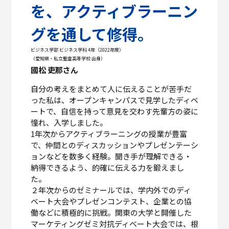
を、アクティブラーニン
グを通して修得。
ビジネス学部 ビジネス学科 4年（2022年度）
（愛知県・私立聖霊高等学校 出身）
國松 吏那さん
自分の考えをまとめて人に伝えることが苦手だ
った私は、オープンキャンパスで見学したディベ
ートで、自信を持って意見を交わす先輩方の姿に
憧れ、入学しました。
1年次からアクティブラーニングの授業が豊富
で、仲間とのディスカッションやプレゼンテーシ
ョンなどを数多く経験。聞き手が理解できる・
納得できるよう、的確に伝える力を鍛えまし
た。
２年次からのゼミナールでは、学内外でのディ
ベート大会やプレゼンコンテスト、企業との協
働などに積極的に挑戦。関東の大学と開催した
マーケティングゼミ対抗ディベート大会では、根