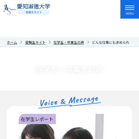
MENU
資料請求
友だち追加
入試情報・学費
ホーム
受験生サイト
在学生・卒業生の声
どんな仕事にも求められる「
オープンキャンパス・イベント
入試日程・制度
学部・学科
アドミッションポリシー
オープンキャンパス
在学生・卒業生の声
愛知淑徳大学を知る
過去の入試問題
講座
文学部
キャンパスライフ
学費・奨学金
イベントカレンダー
教育学部
歴史と伝統
就職・資格・留学
先輩からの応援メッセージ
人間情報学部
数字でわかる愛知淑徳大学
長久手キャンパス
在学生・卒業生の声
心理学部
学長メッセージ
星が丘キャンパス
就職サポート
在学生レポート
保護者の方へ
創造表現学部
理念
愛知淑徳大学生の1年
キャリア教育・インターンシップ