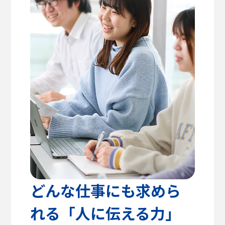
高校教諭の方へ
建築学部
教育方針
センパイのリアルライフ
キャリア支援・資格対策
公式SNS
健康医療科学部
学生支援
留学支援
食健康科学部
クラブ活動
入学を
学生VOICE
決めた理由
福祉貢献学部
愛知淑徳大学公式サイト
交流文化学部
ビジネス学部
グローバル・コミュニケーション学部
どんな仕事にも求めら
れる「人に伝える力」