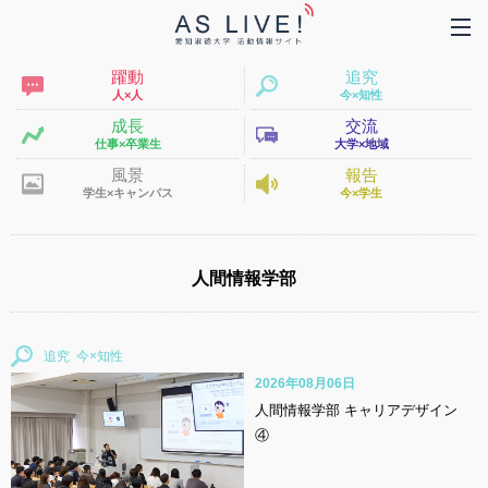
躍動
追究
人×人
今×知性
成長
交流
仕事×卒業生
大学×地域
風景
報告
学生×キャンパス
今×学生
人間情報学部
追究
2026年08月06日
人間情報学部 キャリアデザイン
④