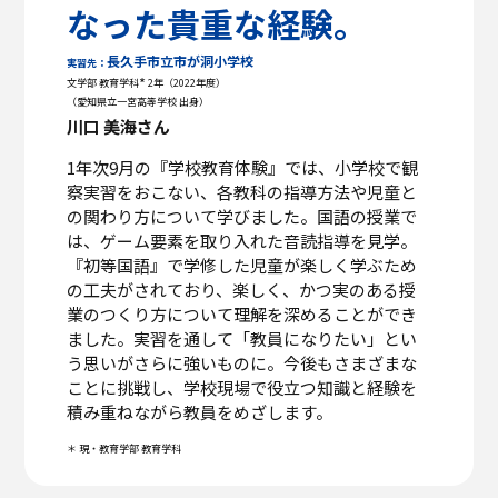
なった貴重な経験。
長久手市立市が洞小学校
実習先：
*
文学部 教育学科
2年（2022年度）
（愛知県立一宮高等学校 出身）
川口 美海さん
1年次9月の『学校教育体験』では、小学校で観
察実習をおこない、各教科の指導方法や児童と
の関わり方について学びました。国語の授業で
は、ゲーム要素を取り入れた音読指導を見学。
『初等国語』で学修した児童が楽しく学ぶため
の工夫がされており、楽しく、かつ実のある授
業のつくり方について理解を深めることができ
ました。実習を通して「教員になりたい」とい
う思いがさらに強いものに。今後もさまざまな
ことに挑戦し、学校現場で役立つ知識と経験を
積み重ねながら教員をめざします。
＊ 現・教育学部 教育学科