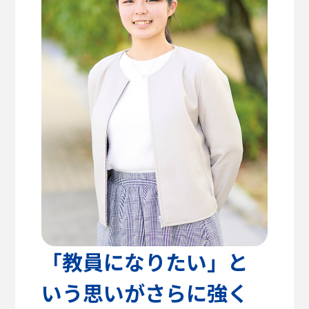
高校教諭の方へ
建築学部
教育方針
センパイのリアルライフ
キャリア支援・資格対策
公式SNS
健康医療科学部
学生支援
留学支援
食健康科学部
クラブ活動
入学を
学生VOICE
決めた理由
福祉貢献学部
愛知淑徳大学公式サイト
交流文化学部
ビジネス学部
グローバル・コミュニケーション学部
「教員になりたい」と
いう思いがさらに強く