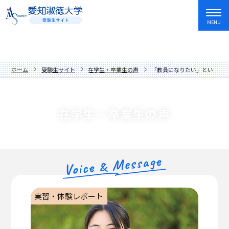
MENU
資料請求
友だち追加
入試情報・学費
ホーム
受験生サイト
在学生・卒業生の声
「教員になりたい」という思
オープンキャンパス・イベント
入試日程・制度
学部・学科
アドミッションポリシー
オープンキャンパス
在学生・卒業生の声
愛知淑徳大学を知る
過去の入試問題
講座
文学部
キャンパスライフ
学費・奨学金
イベントカレンダー
教育学部
歴史と伝統
就職・資格・留学
先輩からの応援メッセージ
人間情報学部
数字でわかる愛知淑徳大学
長久手キャンパス
在学生・卒業生の声
心理学部
学長メッセージ
星が丘キャンパス
就職サポート
実習・体験レポート
保護者の方へ
創造表現学部
理念
愛知淑徳大学生の1年
キャリア教育・インターンシップ