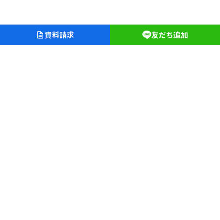
資料請求
友だち追加
愛知淑徳学園
愛知淑徳中学校・高等学校
愛知淑徳大学クリニック
長久手キャンパス
〒480-1197 愛知県長久手市片平二丁目9
TEL（0561）62-4111（代表）
文学部
教育学部
人間情報学部
心理学部
創造表現学部
建築学部
健康医療科学部
食健康科学部
福祉貢献学部