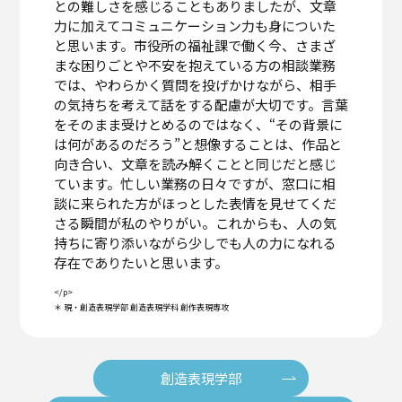
との難しさを感じることもありましたが、文章
力に加えてコミュニケーション力も身についた
と思います。市役所の福祉課で働く今、さまざ
まな困りごとや不安を抱えている方の相談業務
では、やわらかく質問を投げかけながら、相手
の気持ちを考えて話をする配慮が大切です。言葉
をそのまま受けとめるのではなく、“その背景に
は何があるのだろう”と想像することは、作品と
向き合い、文章を読み解くことと同じだと感じ
ています。忙しい業務の日々ですが、窓口に相
談に来られた方がほっとした表情を見せてくだ
さる瞬間が私のやりがい。これからも、人の気
持ちに寄り添いながら少しでも人の力になれる
存在でありたいと思います。
</p>
＊ 現・創造表現学部 創造表現学科 創作表現専攻
創造表現学部