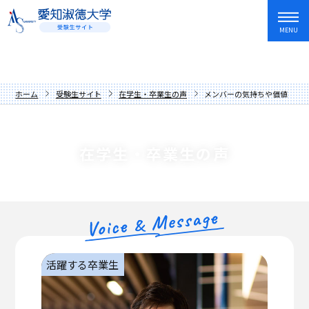
MENU
資料請求
友だち追加
入試情報・学費
ホーム
受験生サイト
在学生・卒業生の声
メンバーの気持ちや価値観を
オープンキャンパス・イベント
入試日程・制度
学部・学科
アドミッションポリシー
オープンキャンパス
在学生・卒業生の声
愛知淑徳大学を知る
過去の入試問題
講座
文学部
キャンパスライフ
学費・奨学金
イベントカレンダー
教育学部
歴史と伝統
就職・資格・留学
先輩からの応援メッセージ
人間情報学部
数字でわかる愛知淑徳大学
長久手キャンパス
在学生・卒業生の声
心理学部
学長メッセージ
星が丘キャンパス
就職サポート
活躍する卒業生
保護者の方へ
創造表現学部
理念
愛知淑徳大学生の1年
キャリア教育・インターンシップ