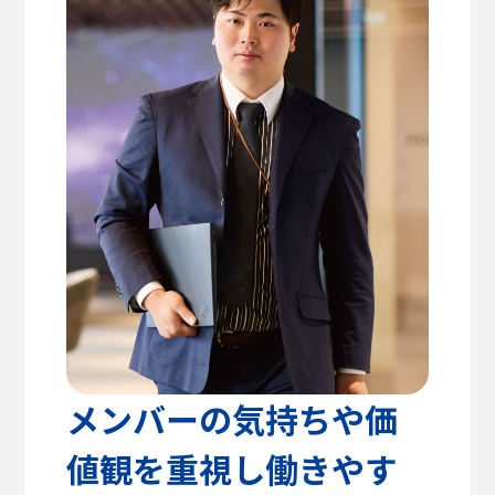
高校教諭の方へ
建築学部
教育方針
センパイのリアルライフ
キャリア支援・資格対策
公式SNS
健康医療科学部
学生支援
留学支援
食健康科学部
クラブ活動
入学を
学生VOICE
決めた理由
福祉貢献学部
愛知淑徳大学公式サイト
交流文化学部
ビジネス学部
グローバル・コミュニケーション学部
メンバーの気持ちや価
値観を重視し働きやす