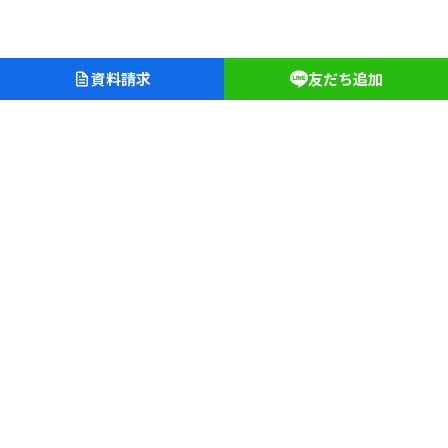
資料請求
友だち追加
愛知淑徳学園
愛知淑徳中学校・高等学校
愛知淑徳大学クリニック
長久手キャンパス
〒480-1197 愛知県長久手市片平二丁目9
TEL（0561）62-4111（代表）
文学部
教育学部
人間情報学部
心理学部
創造表現学部
建築学部
健康医療科学部
食健康科学部
福祉貢献学部