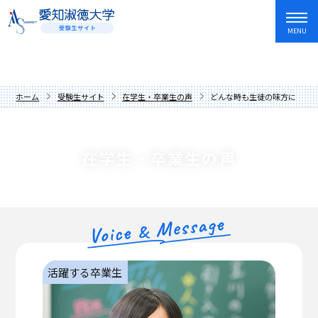
MENU
資料請求
友だち追加
入試情報・学費
ホーム
受験生サイト
在学生・卒業生の声
どんな時も生徒の味方になり
オープンキャンパス・イベント
入試日程・制度
学部・学科
アドミッションポリシー
オープンキャンパス
在学生・卒業生の声
愛知淑徳大学を知る
過去の入試問題
講座
文学部
キャンパスライフ
学費・奨学金
イベントカレンダー
教育学部
歴史と伝統
就職・資格・留学
先輩からの応援メッセージ
人間情報学部
数字でわかる愛知淑徳大学
長久手キャンパス
在学生・卒業生の声
心理学部
学長メッセージ
星が丘キャンパス
就職サポート
活躍する卒業生
保護者の方へ
創造表現学部
理念
愛知淑徳大学生の1年
キャリア教育・インターンシップ