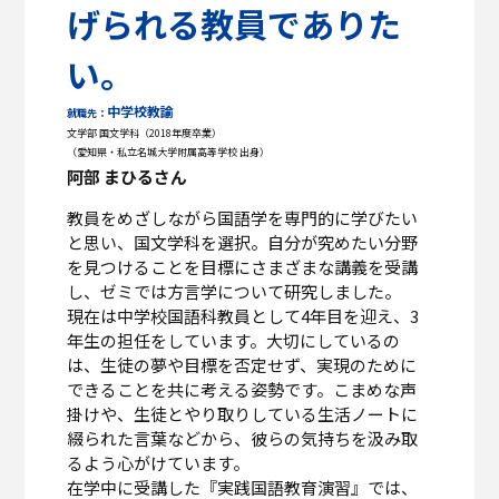
げられる教員でありた
い。
中学校教諭
就職先：
文学部 国文学科（2018年度卒業）
（愛知県・私立名城大学附属高等学校 出身）
阿部 まひるさん
教員をめざしながら国語学を専門的に学びたい
と思い、国文学科を選択。自分が究めたい分野
を見つけることを目標にさまざまな講義を受講
し、ゼミでは方言学について研究しました。
現在は中学校国語科教員として4年目を迎え、3
年生の担任をしています。大切にしているの
は、生徒の夢や目標を否定せず、実現のために
できることを共に考える姿勢です。こまめな声
掛けや、生徒とやり取りしている生活ノートに
綴られた言葉などから、彼らの気持ちを汲み取
るよう心がけています。
在学中に受講した『実践国語教育演習』では、