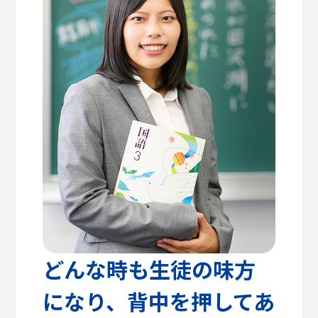
高校教諭の方へ
建築学部
教育方針
センパイのリアルライフ
キャリア支援・資格対策
公式SNS
健康医療科学部
学生支援
留学支援
食健康科学部
クラブ活動
入学を
学生VOICE
決めた理由
福祉貢献学部
愛知淑徳大学公式サイト
交流文化学部
ビジネス学部
グローバル・コミュニケーション学部
どんな時も生徒の味方
になり、背中を押してあ