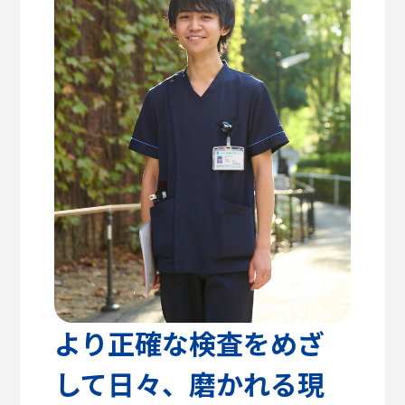
高校教諭の方へ
建築学部
教育方針
センパイのリアルライフ
キャリア支援・資格対策
公式SNS
健康医療科学部
学生支援
留学支援
食健康科学部
クラブ活動
入学を
学生VOICE
決めた理由
福祉貢献学部
愛知淑徳大学公式サイト
交流文化学部
ビジネス学部
グローバル・コミュニケーション学部
より正確な検査をめざ
して日々、磨かれる現