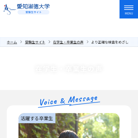
MENU
資料請求
友だち追加
入試情報・学費
ホーム
受験生サイト
在学生・卒業生の声
より正確な検査をめざして日
オープンキャンパス・イベント
入試日程・制度
学部・学科
アドミッションポリシー
オープンキャンパス
在学生・卒業生の声
愛知淑徳大学を知る
過去の入試問題
講座
文学部
キャンパスライフ
学費・奨学金
イベントカレンダー
教育学部
歴史と伝統
就職・資格・留学
先輩からの応援メッセージ
人間情報学部
数字でわかる愛知淑徳大学
長久手キャンパス
在学生・卒業生の声
心理学部
学長メッセージ
星が丘キャンパス
就職サポート
活躍する卒業生
保護者の方へ
創造表現学部
理念
愛知淑徳大学生の1年
キャリア教育・インターンシップ