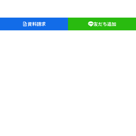
資料請求
友だち追加
愛知淑徳学園
愛知淑徳中学校・高等学校
愛知淑徳大学クリニック
長久手キャンパス
〒480-1197 愛知県長久手市片平二丁目9
TEL（0561）62-4111（代表）
文学部
教育学部
人間情報学部
心理学部
創造表現学部
建築学部
健康医療科学部
食健康科学部
福祉貢献学部