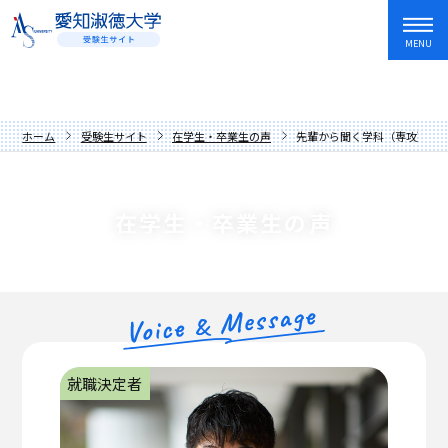
MENU
資料請求
友だち追加
入試情報・学費
ホーム
受験生サイト
在学生・卒業生の声
先輩から聞く学科（専攻）の
オープンキャンパス・イベント
入試日程・制度
学部・学科
アドミッションポリシー
オープンキャンパス
在学生・卒業生の声
愛知淑徳大学を知る
過去の入試問題
講座
文学部
キャンパスライフ
学費・奨学金
イベントカレンダー
教育学部
歴史と伝統
就職・資格・留学
先輩からの応援メッセージ
人間情報学部
数字でわかる愛知淑徳大学
長久手キャンパス
在学生・卒業生の声
心理学部
学長メッセージ
星が丘キャンパス
就職サポート
就職決定者
保護者の方へ
創造表現学部
理念
愛知淑徳大学生の1年
キャリア教育・インターンシップ