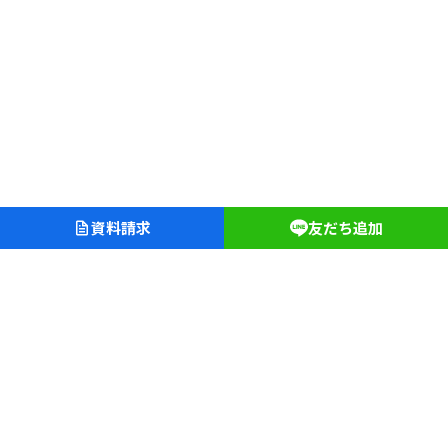
資料請求
友だち追加
愛知淑徳学園
愛知淑徳中学校・高等学校
愛知淑徳大学クリニック