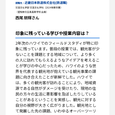
近畿日本鉄道株式会社(鉄道職)
就職先：
交流文化学部 交流文化学科（2024年度卒業）
（愛知県立五条高等学校 出身）
西尾 朋輝さん
印象に残っている学びや授業内容は？
2年次のハワイでのフィールドスタディが特に印
象に残っています。普段の授業では、観光客が少
ないことを課題とする地域について、より多く
の人に訪れてもらえるようなアイデアを考えるこ
とが学びの中心だったため、ハワイのような世
界を代表する観光地が抱えている観光事業の課
題に向き合えたことが新鮮でした。ハワイで
は、多くの観光客が訪れることにより、地域資
源である自然がダメージを受けたり、現地の住
民の方々の生活に悪影響を及ぼしたりしている
ことがあるということを実感し、観光に対する
自分の視野が大きく広がりました。観光地とし
て発展した先の課題、いわゆるオーバーツーリ