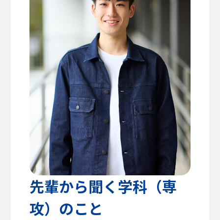
高校教諭の方へ
建築学部
教育方針
センパイのリアルライフ
キャリア支援・資格対策
公式SNS
健康医療科学部
学生支援
留学支援
食健康科学部
クラブ活動
入学を
学生VOICE
決めた理由
福祉貢献学部
愛知淑徳大学公式サイト
交流文化学部
ビジネス学部
グローバル・コミュニケーション学部
先輩から聞く学科（専
攻）のこと