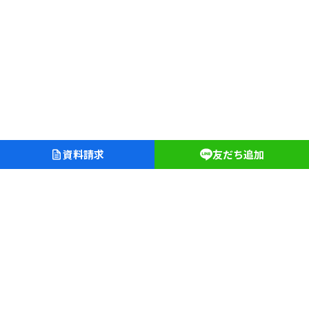
資料請求
友だち追加
愛知淑徳学園
愛知淑徳中学校・高等学校
愛知淑徳大学クリニック