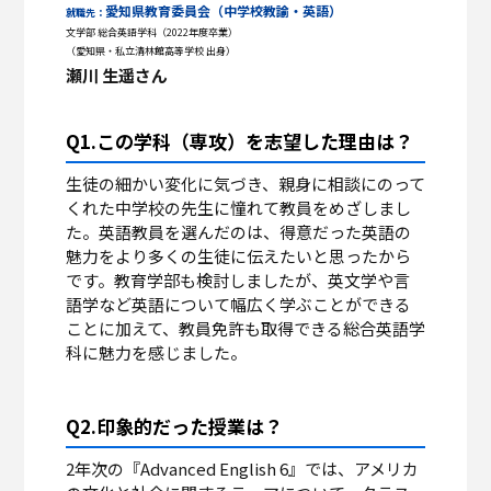
愛知県教育委員会（中学校教諭・英語）
就職先：
文学部 総合英語学科（2022年度卒業）
（愛知県・私立清林館高等学校 出身）
瀬川 生遥さん
Q1.この学科（専攻）を志望した理由は？
生徒の細かい変化に気づき、親身に相談にのって
くれた中学校の先生に憧れて教員をめざしまし
た。英語教員を選んだのは、得意だった英語の
魅力をより多くの生徒に伝えたいと思ったから
です。教育学部も検討しましたが、英文学や言
語学など英語について幅広く学ぶことができる
ことに加えて、教員免許も取得できる総合英語学
科に魅力を感じました。
Q2.印象的だった授業は？
2年次の『Advanced English 6』では、アメリカ