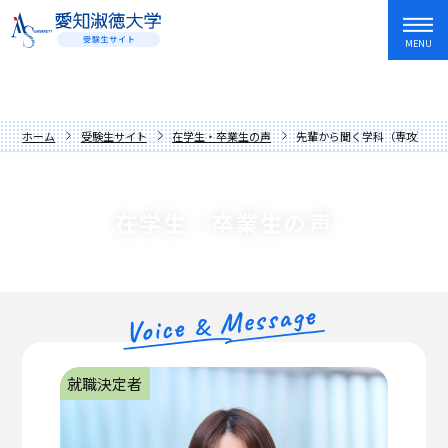
MENU
資料請求
友だち追加
入試情報・学費
ホーム
受験生サイト
在学生・卒業生の声
先輩から聞く学科（専攻）の
オープンキャンパス・イベント
入試日程・制度
学部・学科
アドミッションポリシー
オープンキャンパス
在学生・卒業生の声
愛知淑徳大学を知る
過去の入試問題
講座
文学部
キャンパスライフ
学費・奨学金
イベントカレンダー
教育学部
歴史と伝統
就職・資格・留学
先輩からの応援メッセージ
人間情報学部
数字でわかる愛知淑徳大学
長久手キャンパス
在学生・卒業生の声
心理学部
学長メッセージ
星が丘キャンパス
就職サポート
就職決定者
保護者の方へ
創造表現学部
理念
愛知淑徳大学生の1年
キャリア教育・インターンシップ