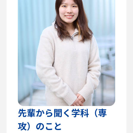
高校教諭の方へ
建築学部
教育方針
センパイのリアルライフ
キャリア支援・資格対策
公式SNS
健康医療科学部
学生支援
留学支援
食健康科学部
クラブ活動
入学を
学生VOICE
決めた理由
福祉貢献学部
愛知淑徳大学公式サイト
交流文化学部
ビジネス学部
グローバル・コミュニケーション学部
先輩から聞く学科（専
攻）のこと